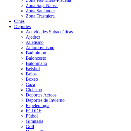
Zona Pas-Miera-Pisueña
Zona Saja-Nansa
Zona Santander
Zona Trasmiera
Cines
Deportes
Actividades Subacuáticas
Ajedrez
Atletismo
Automovilismo
Bádminton
Baloncesto
Balonmano
Beísbol
Bolos
Boxeo
Caza
Ciclismo
Deportes Aéreos
Deportes de Invierno
Espeleología
FCDDF
Fútbol
Gimnasia
Golf