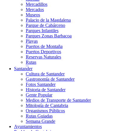
Mercadillos
Mercados
Museos
Palacio de la Magdalena
Parque de Cabárceno
Parques Infantiles
Parques Zonas Barbacoa
Playas
Puertos de Montaña
Puertos Deportivos
Reservas Naturales
Rutas
Teatros
Santander
Teléferico
Cultura de Santander
Zoológicos
Gastronomía de Santander
Fotos Santander
Historia de Santander
Gente Popular
Medios de Transporte de Santander
Mitología de Cantabria
Organismos Públicos
Rutas Guiadas
Semana Grande
Ayuntamientos