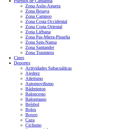
Pueblos de Cantabria
Zona Asón-Aguera
Zona Besaya
Zona Campoo
Zona Costa Occidental
Zona Costa Oriental
Zona Liébana
Zona Pas-Miera-Pisueña
Zona Saja-Nansa
Zona Santander
Zona Trasmiera
Cines
Deportes
Actividades Subacuáticas
Ajedrez
Atletismo
Automovilismo
Bádminton
Baloncesto
Balonmano
Beísbol
Bolos
Boxeo
Caza
Ciclismo