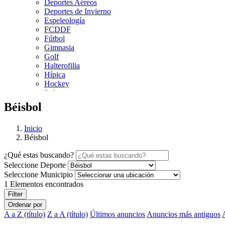
Deportes Aéreos
Deportes de Invierno
Espeleología
FCDDF
Fútbol
Gimnasia
Golf
Halterofilia
Hípica
Hockey
Judo
Kárate
Béisbol
Kickboxing
Montaña y Escalada
Inicio
Natación
Béisbol
Pádel
Patinaje
¿Qué estas buscando?
Pesca
Seleccione Deporte
Petanca
Piragüismo
Seleccione Municipio
Remo
1
Elementos encontrados
Rugby
Filter
Salvamento y Socorrismo
Ordenar por
Squash
A a Z (título)
Z a A (título)
Últimos anuncios
Anuncios más antiguos
Surf