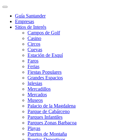
Guía Santander
Empresas
Sitios de Interés
Campos de Golf
Casino
Circos
Cuevas
Estación de Esquí
Faros
Ferias
Fiestas Populares
Grandes Espacios
Iglesias
Mercadillos
Mercados
Museos
Palacio de la Magdalena
Parque de Cabárceno
Parques Infantiles
Parques Zonas Barbacoa
Playas
Puertos de Montaña
Puertos Deportivos