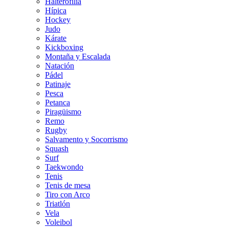
Halterofilia
Hípica
Hockey
Judo
Kárate
Kickboxing
Montaña y Escalada
Natación
Pádel
Patinaje
Pesca
Petanca
Piragüismo
Remo
Rugby
Salvamento y Socorrismo
Squash
Surf
Taekwondo
Tenis
Tenis de mesa
Tiro con Arco
Triatlón
Vela
Voleibol