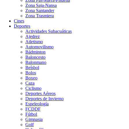
Zona Pas-Miera-Pisueña
Zona Saja-Nansa
Zona Santander
Zona Trasmiera
Cines
Deportes
Actividades Subacuáticas
Ajedrez
Atletismo
Automovilismo
Bádminton
Baloncesto
Balonmano
Beísbol
Bolos
Boxeo
Caza
Ciclismo
Deportes Aéreos
Deportes de Invierno
Espeleología
FCDDF
Fútbol
Gimnasia
Golf