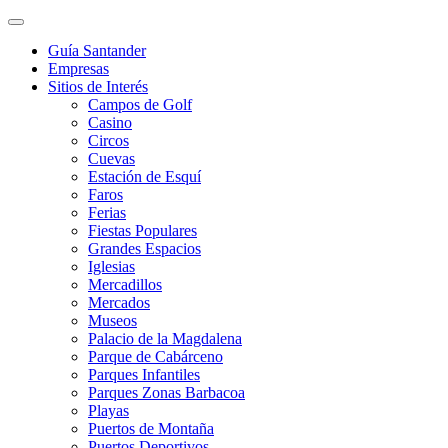
Guía Santander
Empresas
Sitios de Interés
Campos de Golf
Casino
Circos
Cuevas
Estación de Esquí
Faros
Ferias
Fiestas Populares
Grandes Espacios
Iglesias
Mercadillos
Mercados
Museos
Palacio de la Magdalena
Parque de Cabárceno
Parques Infantiles
Parques Zonas Barbacoa
Playas
Puertos de Montaña
Puertos Deportivos