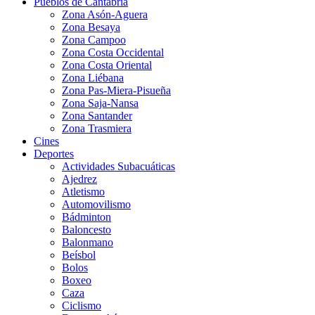
Pueblos de Cantabria
Zona Asón-Aguera
Zona Besaya
Zona Campoo
Zona Costa Occidental
Zona Costa Oriental
Zona Liébana
Zona Pas-Miera-Pisueña
Zona Saja-Nansa
Zona Santander
Zona Trasmiera
Cines
Deportes
Actividades Subacuáticas
Ajedrez
Atletismo
Automovilismo
Bádminton
Baloncesto
Balonmano
Beísbol
Bolos
Boxeo
Caza
Ciclismo