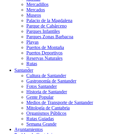
Mercadillos
Mercados
Museos
Palacio de la Magdalena
Parque de Cabárceno
Parques Infantiles
Parques Zonas Barbacoa
Playas
Puertos de Montaña
Puertos Deportivos
Reservas Naturales
Rutas
Teatros
Santander
Teléferico
Cultura de Santander
Zoológicos
Gastronomía de Santander
Fotos Santander
Historia de Santander
Gente Popular
Medios de Transporte de Santander
Mitología de Cantabria
Organismos Públicos
Rutas Guiadas
Semana Grande
Ayuntamientos