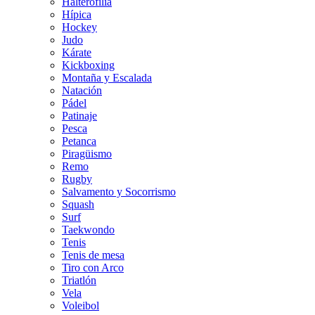
Halterofilia
Hípica
Hockey
Judo
Kárate
Kickboxing
Montaña y Escalada
Natación
Pádel
Patinaje
Pesca
Petanca
Piragüismo
Remo
Rugby
Salvamento y Socorrismo
Squash
Surf
Taekwondo
Tenis
Tenis de mesa
Tiro con Arco
Triatlón
Vela
Voleibol