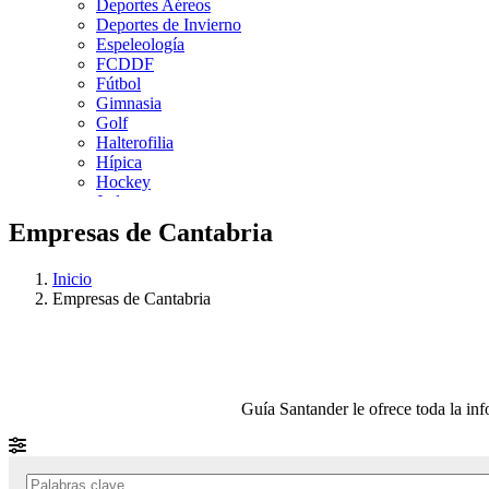
Deportes Aéreos
Deportes de Invierno
Espeleología
FCDDF
Fútbol
Gimnasia
Golf
Halterofilia
Hípica
Hockey
Judo
Kárate
Empresas de Cantabria
Kickboxing
Montaña y Escalada
Inicio
Natación
Empresas de Cantabria
Pádel
Patinaje
Pesca
Petanca
Piragüismo
Remo
Guía Santander le ofrece toda la in
Rugby
Salvamento y Socorrismo
Squash
Surf