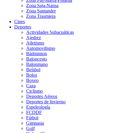
Zona Pas-Miera-Pisueña
Zona Saja-Nansa
Zona Santander
Zona Trasmiera
Cines
Deportes
Actividades Subacuáticas
Ajedrez
Atletismo
Automovilismo
Bádminton
Baloncesto
Balonmano
Beísbol
Bolos
Boxeo
Caza
Ciclismo
Deportes Aéreos
Deportes de Invierno
Espeleología
FCDDF
Fútbol
Gimnasia
Golf