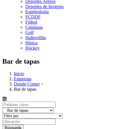
Deportes Aéreos
Deportes de Invierno
Espeleología
FCDDF
Fútbol
Gimnasia
Golf
Halterofilia
Hípica
Hockey
Judo
Kárate
Bar de tapas
Kickboxing
Montaña y Escalada
Inicio
Natación
Empresas
Pádel
Donde Comer
>
Patinaje
Bar de tapas
Pesca
Petanca
Piragüismo
Remo
Rugby
Salvamento y Socorrismo
Squash
Surf
Búsqueda