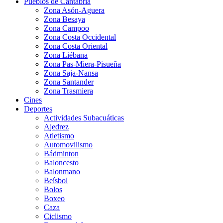
Pueblos de Cantabria
Zona Asón-Aguera
Zona Besaya
Zona Campoo
Zona Costa Occidental
Zona Costa Oriental
Zona Liébana
Zona Pas-Miera-Pisueña
Zona Saja-Nansa
Zona Santander
Zona Trasmiera
Cines
Deportes
Actividades Subacuáticas
Ajedrez
Atletismo
Automovilismo
Bádminton
Baloncesto
Balonmano
Beísbol
Bolos
Boxeo
Caza
Ciclismo