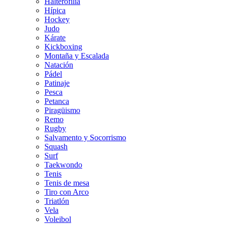
Halterofilia
Hípica
Hockey
Judo
Kárate
Kickboxing
Montaña y Escalada
Natación
Pádel
Patinaje
Pesca
Petanca
Piragüismo
Remo
Rugby
Salvamento y Socorrismo
Squash
Surf
Taekwondo
Tenis
Tenis de mesa
Tiro con Arco
Triatlón
Vela
Voleibol