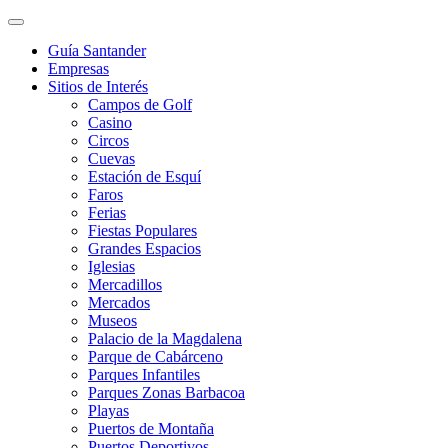
Guía Santander
Empresas
Sitios de Interés
Campos de Golf
Casino
Circos
Cuevas
Estación de Esquí
Faros
Ferias
Fiestas Populares
Grandes Espacios
Iglesias
Mercadillos
Mercados
Museos
Palacio de la Magdalena
Parque de Cabárceno
Parques Infantiles
Parques Zonas Barbacoa
Playas
Puertos de Montaña
Puertos Deportivos