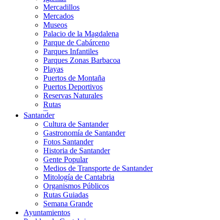
Mercadillos
Mercados
Museos
Palacio de la Magdalena
Parque de Cabárceno
Parques Infantiles
Parques Zonas Barbacoa
Playas
Puertos de Montaña
Puertos Deportivos
Reservas Naturales
Rutas
Teatros
Santander
Teléferico
Cultura de Santander
Zoológicos
Gastronomía de Santander
Fotos Santander
Historia de Santander
Gente Popular
Medios de Transporte de Santander
Mitología de Cantabria
Organismos Públicos
Rutas Guiadas
Semana Grande
Ayuntamientos