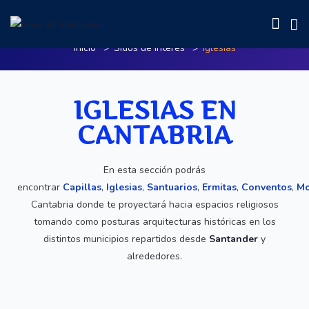
Iglesias
Inicio
Sitios de Interés
Iglesias
IGLESIAS EN
CANTABRIA
En esta sección podrás
encontrar
Capillas
,
Iglesias
,
Santuarios
,
Ermitas
,
Conventos
,
Mo
Cantabria donde te proyectará hacia espacios religiosos
tomando como posturas arquitecturas históricas en los
distintos municipios repartidos desde
Santander
y
alrededores.