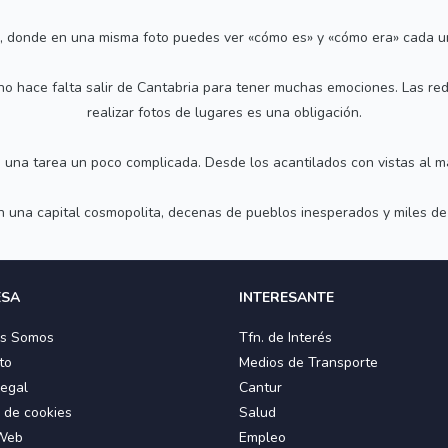
, donde en una misma foto puedes ver «cómo es» y «cómo era» cada u
no hace falta salir de Cantabria para tener muchas emociones. Las re
realizar fotos de lugares es una obligación.
 una tarea un poco complicada. Desde los acantilados con vistas al m
con una capital cosmopolita, decenas de pueblos inesperados y miles d
ESA
INTERESANTE
es Somos
Tfn. de Interés
to
Medios de Transporte
Legal
Cantur
a de cookies
Salud
Web
Empleo