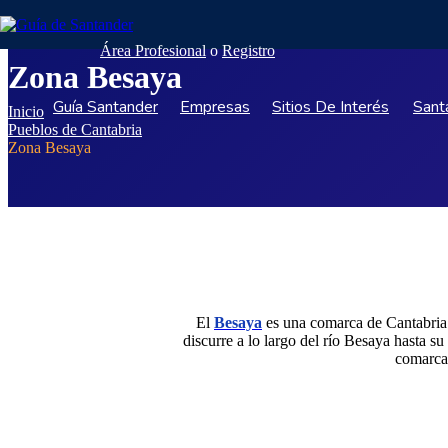
Área Profesional
o
Registro
Zona Besaya
Guía Santander
Empresas
Sitios De Interés
Sant
Inicio
Pueblos de Cantabria
Zona Besaya
El
Besaya
es una comarca de Cantabria 
discurre a lo largo del
río Besaya
hasta su 
comarca 