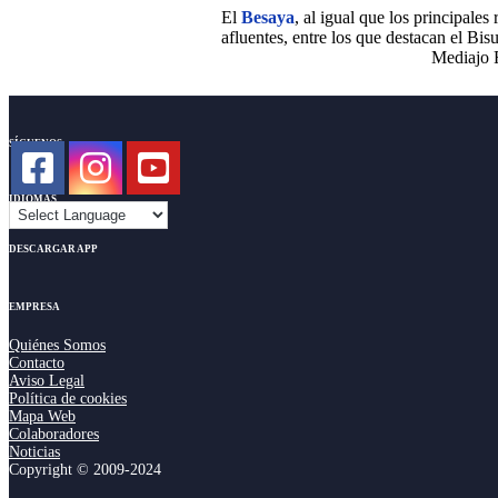
El
Besaya
, al igual que los principales
afluentes, entre los que destacan el Bis
Mediajo F
SÍGUENOS
IDIOMAS
DESCARGAR APP
EMPRESA
Quiénes Somos
Contacto
Aviso Legal
Política de cookies
Mapa Web
Colaboradores
Noticias
Copyright © 2009-2024