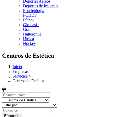
Deportes Aéreos
Deportes de Invierno
Espeleología
FCDDF
Fútbol
Gimnasia
Golf
Halterofilia
Hípica
Hockey
Judo
Kárate
Centros de Estética
Kickboxing
Montaña y Escalada
Inicio
Natación
Empresas
Pádel
Servicios
>
Patinaje
Centros de Estética
Pesca
Petanca
Piragüismo
Remo
Rugby
Salvamento y Socorrismo
Squash
Surf
Búsqueda