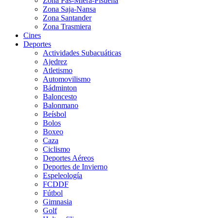
Zona Pas-Miera-Pisueña
Zona Saja-Nansa
Zona Santander
Zona Trasmiera
Cines
Deportes
Actividades Subacuáticas
Ajedrez
Atletismo
Automovilismo
Bádminton
Baloncesto
Balonmano
Beísbol
Bolos
Boxeo
Caza
Ciclismo
Deportes Aéreos
Deportes de Invierno
Espeleología
FCDDF
Fútbol
Gimnasia
Golf