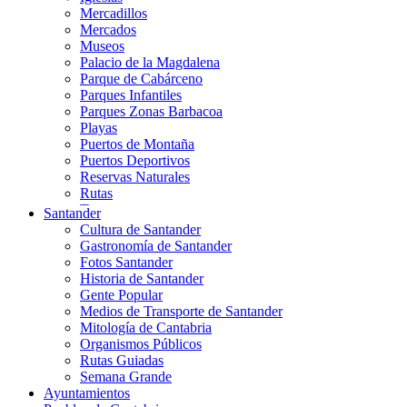
Mercadillos
Mercados
Museos
Palacio de la Magdalena
Parque de Cabárceno
Parques Infantiles
Parques Zonas Barbacoa
Playas
Puertos de Montaña
Puertos Deportivos
Reservas Naturales
Rutas
Teatros
Santander
Teléferico
Cultura de Santander
Zoológicos
Gastronomía de Santander
Fotos Santander
Historia de Santander
Gente Popular
Medios de Transporte de Santander
Mitología de Cantabria
Organismos Públicos
Rutas Guiadas
Semana Grande
Ayuntamientos