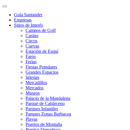
Guía Santander
Empresas
Sitios de Interés
Campos de Golf
Casino
Circos
Cuevas
Estación de Esquí
Faros
Ferias
Fiestas Populares
Grandes Espacios
Iglesias
Mercadillos
Mercados
Museos
Palacio de la Magdalena
Parque de Cabárceno
Parques Infantiles
Parques Zonas Barbacoa
Playas
Puertos de Montaña
Puertos Deportivos