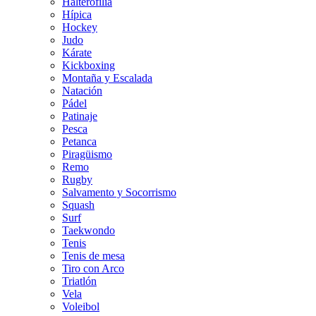
Halterofilia
Hípica
Hockey
Judo
Kárate
Kickboxing
Montaña y Escalada
Natación
Pádel
Patinaje
Pesca
Petanca
Piragüismo
Remo
Rugby
Salvamento y Socorrismo
Squash
Surf
Taekwondo
Tenis
Tenis de mesa
Tiro con Arco
Triatlón
Vela
Voleibol