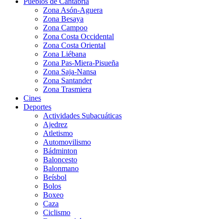
Pueblos de Cantabria
Zona Asón-Aguera
Zona Besaya
Zona Campoo
Zona Costa Occidental
Zona Costa Oriental
Zona Liébana
Zona Pas-Miera-Pisueña
Zona Saja-Nansa
Zona Santander
Zona Trasmiera
Cines
Deportes
Actividades Subacuáticas
Ajedrez
Atletismo
Automovilismo
Bádminton
Baloncesto
Balonmano
Beísbol
Bolos
Boxeo
Caza
Ciclismo