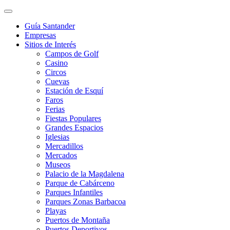
Guía Santander
Empresas
Sitios de Interés
Campos de Golf
Casino
Circos
Cuevas
Estación de Esquí
Faros
Ferias
Fiestas Populares
Grandes Espacios
Iglesias
Mercadillos
Mercados
Museos
Palacio de la Magdalena
Parque de Cabárceno
Parques Infantiles
Parques Zonas Barbacoa
Playas
Puertos de Montaña
Puertos Deportivos