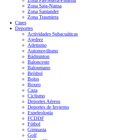
Zona Pas-Miera-Pisueña
Zona Saja-Nansa
Zona Santander
Zona Trasmiera
Cines
Deportes
Actividades Subacuáticas
Ajedrez
Atletismo
Automovilismo
Bádminton
Baloncesto
Balonmano
Beísbol
Bolos
Boxeo
Caza
Ciclismo
Deportes Aéreos
Deportes de Invierno
Espeleología
FCDDF
Fútbol
Gimnasia
Golf