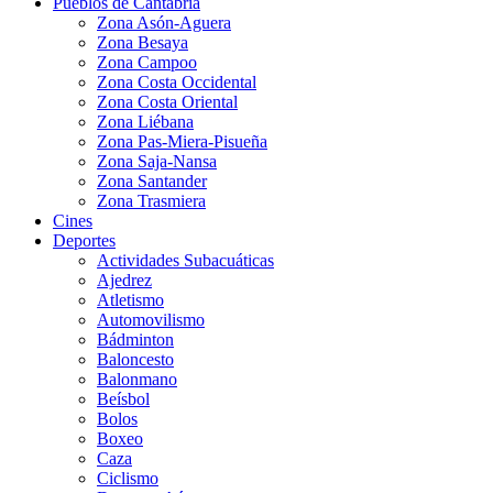
Pueblos de Cantabria
Zona Asón-Aguera
Zona Besaya
Zona Campoo
Zona Costa Occidental
Zona Costa Oriental
Zona Liébana
Zona Pas-Miera-Pisueña
Zona Saja-Nansa
Zona Santander
Zona Trasmiera
Cines
Deportes
Actividades Subacuáticas
Ajedrez
Atletismo
Automovilismo
Bádminton
Baloncesto
Balonmano
Beísbol
Bolos
Boxeo
Caza
Ciclismo