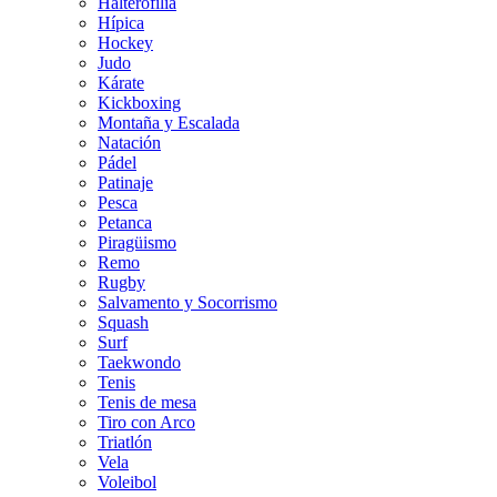
Halterofilia
Hípica
Hockey
Judo
Kárate
Kickboxing
Montaña y Escalada
Natación
Pádel
Patinaje
Pesca
Petanca
Piragüismo
Remo
Rugby
Salvamento y Socorrismo
Squash
Surf
Taekwondo
Tenis
Tenis de mesa
Tiro con Arco
Triatlón
Vela
Voleibol