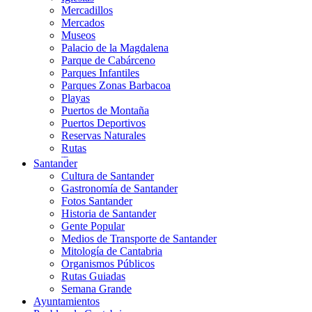
Mercadillos
Mercados
Museos
Palacio de la Magdalena
Parque de Cabárceno
Parques Infantiles
Parques Zonas Barbacoa
Playas
Puertos de Montaña
Puertos Deportivos
Reservas Naturales
Rutas
Teatros
Santander
Teléferico
Cultura de Santander
Zoológicos
Gastronomía de Santander
Fotos Santander
Historia de Santander
Gente Popular
Medios de Transporte de Santander
Mitología de Cantabria
Organismos Públicos
Rutas Guiadas
Semana Grande
Ayuntamientos