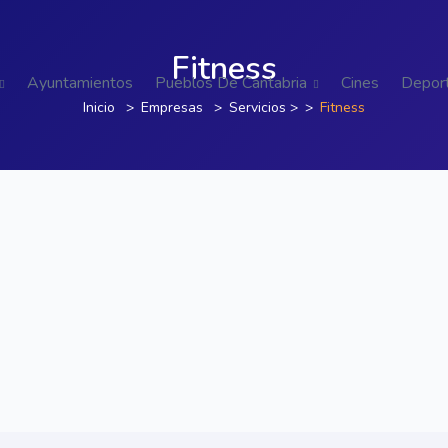
Fitness
Ayuntamientos
Pueblos De Cantabria
Cines
Depor
Inicio
Empresas
Servicios
>
Fitness