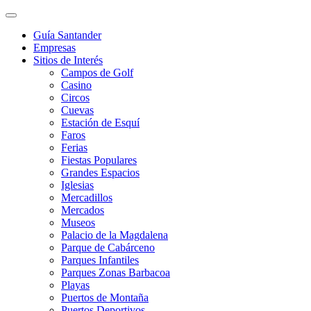
Guía Santander
Empresas
Sitios de Interés
Campos de Golf
Casino
Circos
Cuevas
Estación de Esquí
Faros
Ferias
Fiestas Populares
Grandes Espacios
Iglesias
Mercadillos
Mercados
Museos
Palacio de la Magdalena
Parque de Cabárceno
Parques Infantiles
Parques Zonas Barbacoa
Playas
Puertos de Montaña
Puertos Deportivos