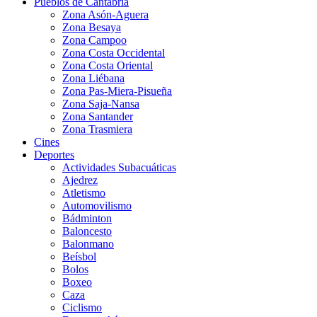
Pueblos de Cantabria
Zona Asón-Aguera
Zona Besaya
Zona Campoo
Zona Costa Occidental
Zona Costa Oriental
Zona Liébana
Zona Pas-Miera-Pisueña
Zona Saja-Nansa
Zona Santander
Zona Trasmiera
Cines
Deportes
Actividades Subacuáticas
Ajedrez
Atletismo
Automovilismo
Bádminton
Baloncesto
Balonmano
Beísbol
Bolos
Boxeo
Caza
Ciclismo