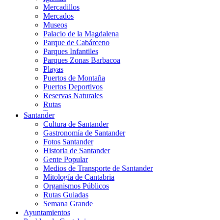
Mercadillos
Mercados
Museos
Palacio de la Magdalena
Parque de Cabárceno
Parques Infantiles
Parques Zonas Barbacoa
Playas
Puertos de Montaña
Puertos Deportivos
Reservas Naturales
Rutas
Teatros
Santander
Teléferico
Cultura de Santander
Zoológicos
Gastronomía de Santander
Fotos Santander
Historia de Santander
Gente Popular
Medios de Transporte de Santander
Mitología de Cantabria
Organismos Públicos
Rutas Guiadas
Semana Grande
Ayuntamientos