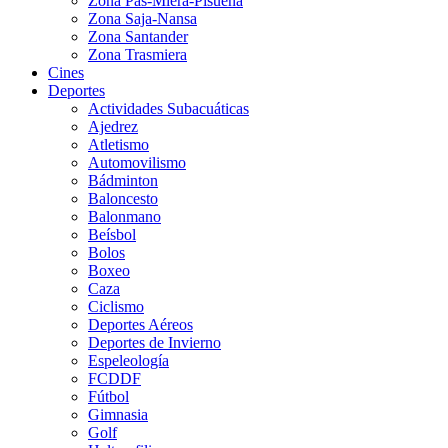
Zona Pas-Miera-Pisueña
Zona Saja-Nansa
Zona Santander
Zona Trasmiera
Cines
Deportes
Actividades Subacuáticas
Ajedrez
Atletismo
Automovilismo
Bádminton
Baloncesto
Balonmano
Beísbol
Bolos
Boxeo
Caza
Ciclismo
Deportes Aéreos
Deportes de Invierno
Espeleología
FCDDF
Fútbol
Gimnasia
Golf