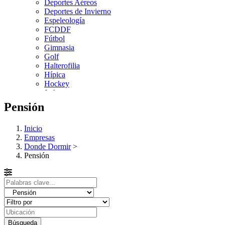
Deportes Aéreos
Deportes de Invierno
Espeleología
FCDDF
Fútbol
Gimnasia
Golf
Halterofilia
Hípica
Hockey
Judo
Kárate
Pensión
Kickboxing
Montaña y Escalada
Inicio
Natación
Empresas
Pádel
Donde Dormir
>
Patinaje
Pensión
Pesca
Petanca
Piragüismo
Remo
Rugby
Salvamento y Socorrismo
Squash
Surf
Búsqueda