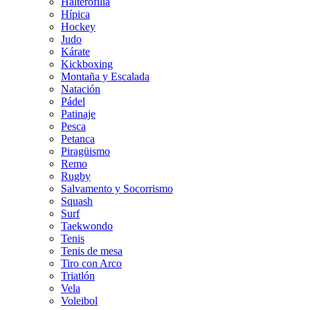
Halterofilia
Hípica
Hockey
Judo
Kárate
Kickboxing
Montaña y Escalada
Natación
Pádel
Patinaje
Pesca
Petanca
Piragüismo
Remo
Rugby
Salvamento y Socorrismo
Squash
Surf
Taekwondo
Tenis
Tenis de mesa
Tiro con Arco
Triatlón
Vela
Voleibol