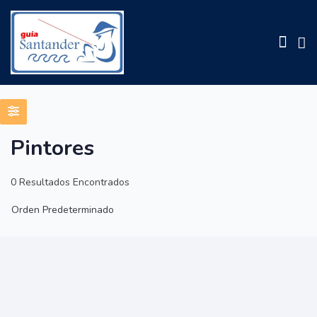
Pintores
Inicio
Empresas
Servicios
>
Pintores
Pintores
0 Resultados Encontrados
Orden Predeterminado