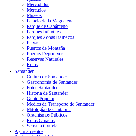
Mercadillos
Mercados
Museos
Palacio de la Magdalena
Parque de Cabárceno
Parques Infantiles
Parques Zonas Barbacoa
Playas
Puertos de Montaña
Puertos Deportivos
Reservas Naturales
Rutas
Teatros
Santander
Teléferico
Cultura de Santander
Zoológicos
Gastronomía de Santander
Fotos Santander
Historia de Santander
Gente Popular
Medios de Transporte de Santander
Mitología de Cantabria
Organismos Públicos
Rutas Guiadas
Semana Grande
Ayuntamientos