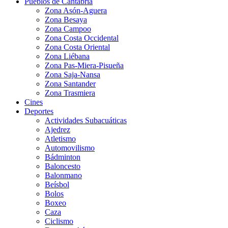
Pueblos de Cantabria
Zona Asón-Aguera
Zona Besaya
Zona Campoo
Zona Costa Occidental
Zona Costa Oriental
Zona Liébana
Zona Pas-Miera-Pisueña
Zona Saja-Nansa
Zona Santander
Zona Trasmiera
Cines
Deportes
Actividades Subacuáticas
Ajedrez
Atletismo
Automovilismo
Bádminton
Baloncesto
Balonmano
Beísbol
Bolos
Boxeo
Caza
Ciclismo