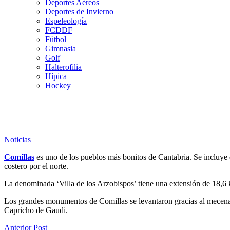
Deportes Aéreos
Deportes de Invierno
Espeleología
FCDDF
Fútbol
Gimnasia
Golf
Halterofilia
Hípica
Hockey
Judo
Kárate
Kickboxing
Montaña y Escalada
Natación
Noticias
Pádel
Patinaje
Comillas
es uno de los pueblos más bonitos de Cantabria. Se incluye d
Pesca
costero por el norte.
Petanca
Piragüismo
La denominada ‘Villa de los Arzobispos’ tiene una extensión de 18,6
Remo
Rugby
Los grandes monumentos de Comillas se levantaron gracias al mecen
Salvamento y Socorrismo
Capricho de Gaudi.
Squash
Surf
Anterior Post