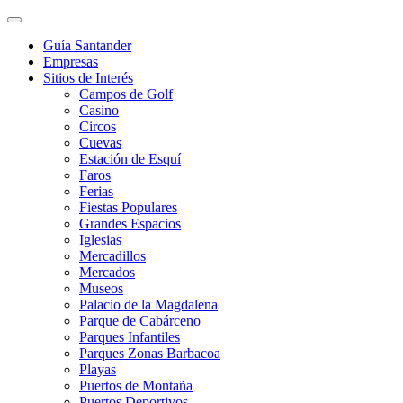
Guía Santander
Empresas
Sitios de Interés
Campos de Golf
Casino
Circos
Cuevas
Estación de Esquí
Faros
Ferias
Fiestas Populares
Grandes Espacios
Iglesias
Mercadillos
Mercados
Museos
Palacio de la Magdalena
Parque de Cabárceno
Parques Infantiles
Parques Zonas Barbacoa
Playas
Puertos de Montaña
Puertos Deportivos