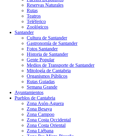
Reservas Naturales
Rutas
Teatros
Teléferico
Zoológicos
Santander
Cultura de Santander
Gastronomía de Santander
Fotos Santander
Historia de Santander
Gente Popular
Medios de Transporte de Santander
Mitología de Cantabria
Organismos Públicos
Rutas Guiadas
Semana Grande
Ayuntamientos
Pueblos de Cantabria
Zona Asón-Aguera
Zona Besaya
Zona Campoo
Zona Costa Occidental
Zona Costa Oriental
Zona Liébana