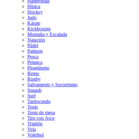
Halterofilia
Hípica
Hockey
Judo
Kárate
Kickboxing
Montaña y Escalada
Natación
Pádel
Patinaje
Pesca
Petanca
Piragüismo
Remo
Rugby
Salvamento y Socorrismo
Squash
Surf
Taekwondo
Tenis
Tenis de mesa
Tiro con Arco
Triatlón
Vela
Voleibol