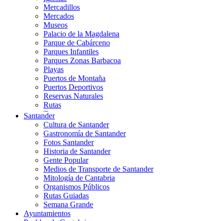
Mercadillos
Mercados
Museos
Palacio de la Magdalena
Parque de Cabárceno
Parques Infantiles
Parques Zonas Barbacoa
Playas
Puertos de Montaña
Puertos Deportivos
Reservas Naturales
Rutas
Teatros
Santander
Teléferico
Cultura de Santander
Zoológicos
Gastronomía de Santander
Fotos Santander
Historia de Santander
Gente Popular
Medios de Transporte de Santander
Mitología de Cantabria
Organismos Públicos
Rutas Guiadas
Semana Grande
Ayuntamientos