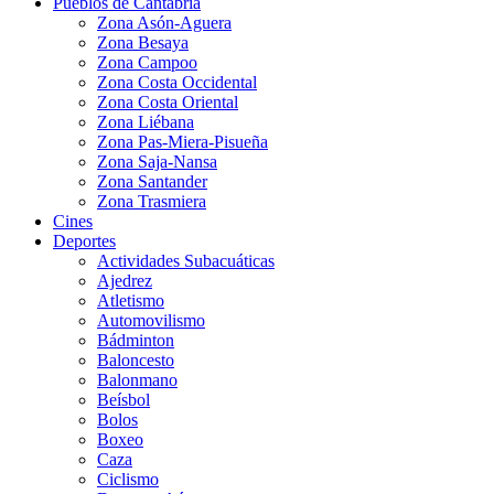
Pueblos de Cantabria
Zona Asón-Aguera
Zona Besaya
Zona Campoo
Zona Costa Occidental
Zona Costa Oriental
Zona Liébana
Zona Pas-Miera-Pisueña
Zona Saja-Nansa
Zona Santander
Zona Trasmiera
Cines
Deportes
Actividades Subacuáticas
Ajedrez
Atletismo
Automovilismo
Bádminton
Baloncesto
Balonmano
Beísbol
Bolos
Boxeo
Caza
Ciclismo