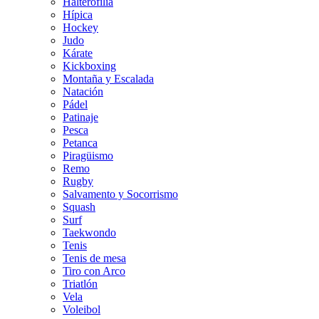
Halterofilia
Hípica
Hockey
Judo
Kárate
Kickboxing
Montaña y Escalada
Natación
Pádel
Patinaje
Pesca
Petanca
Piragüismo
Remo
Rugby
Salvamento y Socorrismo
Squash
Surf
Taekwondo
Tenis
Tenis de mesa
Tiro con Arco
Triatlón
Vela
Voleibol