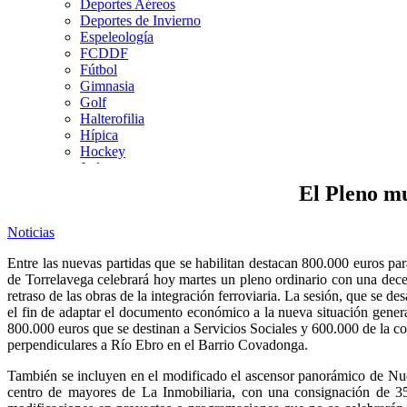
Deportes Aéreos
Deportes de Invierno
Espeleología
FCDDF
Fútbol
Gimnasia
Golf
Halterofilia
Hípica
Hockey
Judo
Kárate
El Pleno mu
Kickboxing
Montaña y Escalada
Noticias
Natación
Pádel
Entre las nuevas partidas que se habilitan destacan 800.000 euros p
Patinaje
de Torrelavega celebrará hoy martes un pleno ordinario con una dece
Pesca
retraso de las obras de la integración ferroviaria. La sesión, que se d
Petanca
el fin de adaptar el documento económico a la nueva situación gener
Piragüismo
800.000 euros que se destinan a Servicios Sociales y 600.000 de la c
Remo
perpendiculares a Río Ebro en el Barrio Covadonga.
Rugby
Salvamento y Socorrismo
También se incluyen en el modificado el ascensor panorámico de Nue
Squash
centro de mayores de La Inmobiliaria, con una consignación de 35.
Surf