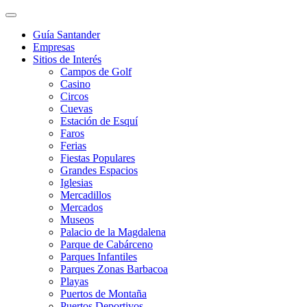
Guía Santander
Empresas
Sitios de Interés
Campos de Golf
Casino
Circos
Cuevas
Estación de Esquí
Faros
Ferias
Fiestas Populares
Grandes Espacios
Iglesias
Mercadillos
Mercados
Museos
Palacio de la Magdalena
Parque de Cabárceno
Parques Infantiles
Parques Zonas Barbacoa
Playas
Puertos de Montaña
Puertos Deportivos