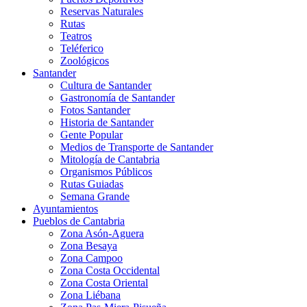
Reservas Naturales
Rutas
Teatros
Teléferico
Zoológicos
Santander
Cultura de Santander
Gastronomía de Santander
Fotos Santander
Historia de Santander
Gente Popular
Medios de Transporte de Santander
Mitología de Cantabria
Organismos Públicos
Rutas Guiadas
Semana Grande
Ayuntamientos
Pueblos de Cantabria
Zona Asón-Aguera
Zona Besaya
Zona Campoo
Zona Costa Occidental
Zona Costa Oriental
Zona Liébana