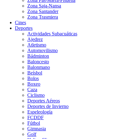
Zona Pas-Miera-Pisueña
Zona Saja-Nansa
Zona Santander
Zona Trasmiera
Cines
Deportes
Actividades Subacuáticas
Ajedrez
Atletismo
Automovilismo
Bádminton
Baloncesto
Balonmano
Beísbol
Bolos
Boxeo
Caza
Ciclismo
Deportes Aéreos
Deportes de Invierno
Espeleología
FCDDF
Fútbol
Gimnasia
Golf