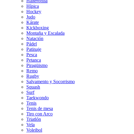
Halterofilia
Hípica
Hockey
Judo
Kárate
Kickboxing
Montaña y Escalada
Natación
Pádel
Patinaje
Pesca
Petanca
Piragüismo
Remo
Rugby
Salvamento y Socorrismo
Squash
Surf
Taekwondo
Tenis
Tenis de mesa
Tiro con Arco
Triatlón
Vela
Voleibol