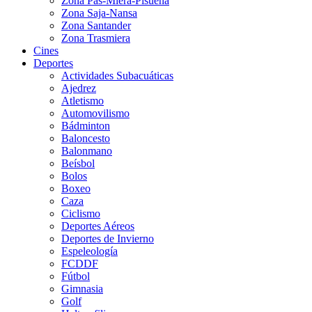
Zona Pas-Miera-Pisueña
Zona Saja-Nansa
Zona Santander
Zona Trasmiera
Cines
Deportes
Actividades Subacuáticas
Ajedrez
Atletismo
Automovilismo
Bádminton
Baloncesto
Balonmano
Beísbol
Bolos
Boxeo
Caza
Ciclismo
Deportes Aéreos
Deportes de Invierno
Espeleología
FCDDF
Fútbol
Gimnasia
Golf