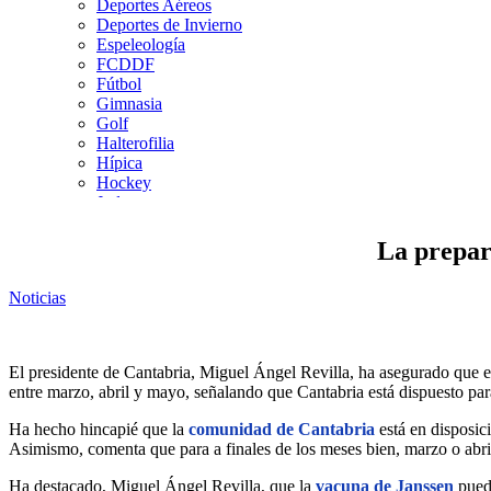
Deportes Aéreos
Deportes de Invierno
Espeleología
FCDDF
Fútbol
Gimnasia
Golf
Halterofilia
Hípica
Hockey
Judo
Kárate
Kickboxing
La prepar
Montaña y Escalada
Natación
Noticias
Pádel
Patinaje
Pesca
Petanca
El presidente de Cantabria, Miguel Ángel Revilla, ha asegurado que e
Piragüismo
entre marzo, abril y mayo, señalando que Cantabria está dispuesto pa
Remo
Rugby
Ha hecho hincapié que la
comunidad de Cantabria
está en disposic
Salvamento y Socorrismo
Asimismo, comenta que para a finales de los meses bien, marzo o abri
Squash
Surf
Ha destacado, Miguel Ángel Revilla, que la
vacuna de Janssen
puede