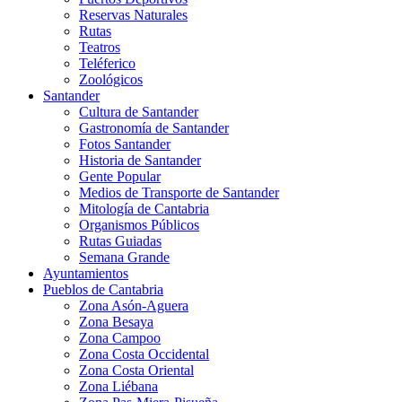
Reservas Naturales
Rutas
Teatros
Teléferico
Zoológicos
Santander
Cultura de Santander
Gastronomía de Santander
Fotos Santander
Historia de Santander
Gente Popular
Medios de Transporte de Santander
Mitología de Cantabria
Organismos Públicos
Rutas Guiadas
Semana Grande
Ayuntamientos
Pueblos de Cantabria
Zona Asón-Aguera
Zona Besaya
Zona Campoo
Zona Costa Occidental
Zona Costa Oriental
Zona Liébana