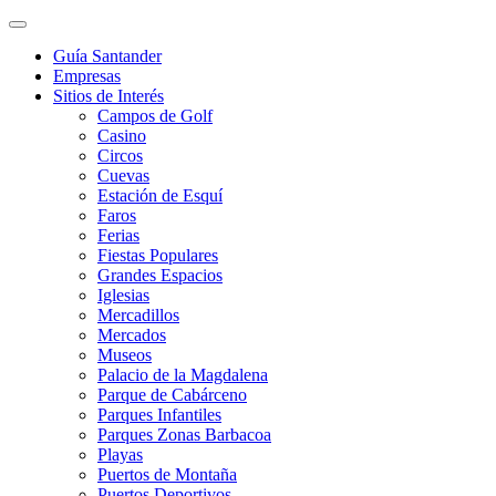
Guía Santander
Empresas
Sitios de Interés
Campos de Golf
Casino
Circos
Cuevas
Estación de Esquí
Faros
Ferias
Fiestas Populares
Grandes Espacios
Iglesias
Mercadillos
Mercados
Museos
Palacio de la Magdalena
Parque de Cabárceno
Parques Infantiles
Parques Zonas Barbacoa
Playas
Puertos de Montaña
Puertos Deportivos