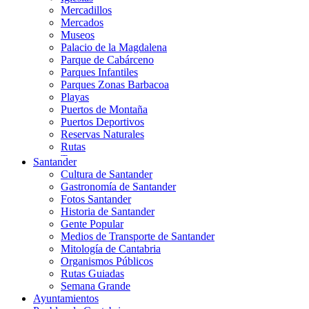
Mercadillos
Mercados
Museos
Palacio de la Magdalena
Parque de Cabárceno
Parques Infantiles
Parques Zonas Barbacoa
Playas
Puertos de Montaña
Puertos Deportivos
Reservas Naturales
Rutas
Teatros
Santander
Teléferico
Cultura de Santander
Zoológicos
Gastronomía de Santander
Fotos Santander
Historia de Santander
Gente Popular
Medios de Transporte de Santander
Mitología de Cantabria
Organismos Públicos
Rutas Guiadas
Semana Grande
Ayuntamientos