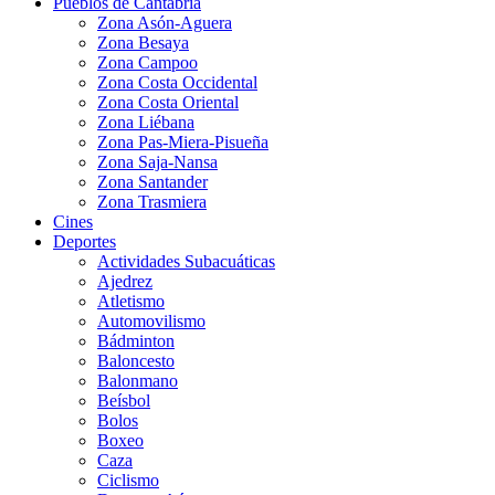
Pueblos de Cantabria
Zona Asón-Aguera
Zona Besaya
Zona Campoo
Zona Costa Occidental
Zona Costa Oriental
Zona Liébana
Zona Pas-Miera-Pisueña
Zona Saja-Nansa
Zona Santander
Zona Trasmiera
Cines
Deportes
Actividades Subacuáticas
Ajedrez
Atletismo
Automovilismo
Bádminton
Baloncesto
Balonmano
Beísbol
Bolos
Boxeo
Caza
Ciclismo