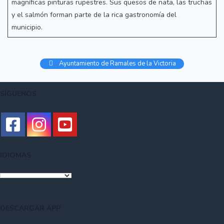
magníficas pinturas rupestres. Sus quesos de nata, las truchas
y el salmón forman parte de la rica gastronomía del
municipio.
Ayuntamiento de Ramales de la Victoria
SÍGUENOS
IDIOMAS
DESCARGAR APP