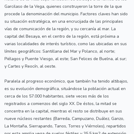
Garcilaso de la Vega, quienes construyeron la torre de la que
procede la denominación del municipio. Factores claves han sido
su situación estratégica, en una encrucijada de las principales
vías de comunicación de la región, y su cercanía al mar. La
capital del Besaya, en el centro de la región, está próxima a
varias localidades de interés turístico, como las ubicadas en sus
límites geográficos: Santillana del Mar y Polanco, al norte;
Piélagos y Puente Viesgo, al este; San Felices de Buelna, al sur;
y Cartes y Reocín, al oeste.
Paralela al progreso económico, que también ha tenido altibajos,
es su evolución demográfica, situándose la población actual en
cerca de los 57.000 habitantes, siete veces más de los
registrados a comienzos del siglo XX. De éstos, la mitad se
concentra en la capital, mientras el resto se distribuye en sus
nueve núcleos restantes (Barreda, Campuzano, Duález, Ganzo,
La Montaña, Sierrapando, Tanos, Torres y Viérnoles), repartidos
por esta amplia vega de suelos fértiles y 35,5 km2 de extensión