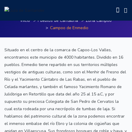
Campoo de Enmedio
Inicio
Pueblos de Cantabria
Zona Campoo
Campoo de Enmedio
Situado en el centro de la comarca de Capoo-Los Valles,
encontramos este municipio de 4000 habitantes. Dividido en 16
pueblos. Enmedio tiene repartido en sus territorios múltiples
vestigios de antiguas culturas, como son el Menhir de Fresno del
Río y el Yacimiento Cántabro de Las Rabas, en el pueblo de
Celada marlantes, y también el famoso Yacimiento Romano de
Julióbriga en Retortillo que data del año 25 al 15 a.C, y por
supuesto su preciosa Colegiata de San Pedro de Cervatos la
cual esta rodeada por una necrópolis de tumbas de laja. Si
hablamos del patrimonio cultural de la zona podemos encontrar
el inmenso embalse del río Ebro y la colonia de cigüeñas que
anidan en Villaescusa. Sus frondosos bosques de roble y haya, y