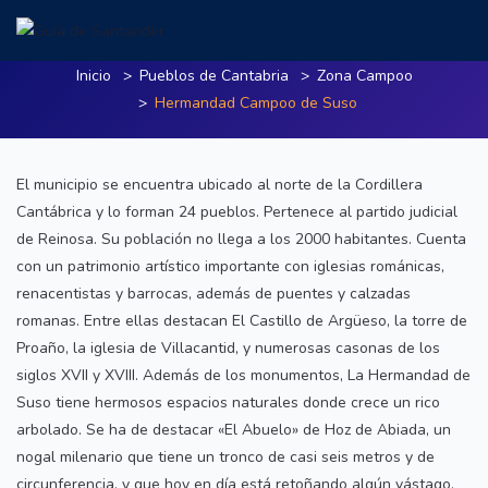
Hermandad Campoo de Suso
Inicio
Pueblos de Cantabria
Zona Campoo
Hermandad Campoo de Suso
El municipio se encuentra ubicado al norte de la Cordillera
Cantábrica y lo forman 24 pueblos. Pertenece al partido judicial
de Reinosa. Su población no llega a los 2000 habitantes. Cuenta
con un patrimonio artístico importante con iglesias románicas,
renacentistas y barrocas, además de puentes y calzadas
romanas. Entre ellas destacan El Castillo de Argüeso, la torre de
Proaño, la iglesia de Villacantid, y numerosas casonas de los
siglos XVII y XVIII. Además de los monumentos, La Hermandad de
Suso tiene hermosos espacios naturales donde crece un rico
arbolado. Se ha de destacar «El Abuelo» de Hoz de Abiada, un
nogal milenario que tiene un tronco de casi seis metros y de
circunferencia, y que hoy en día está retoñando algún vástago.