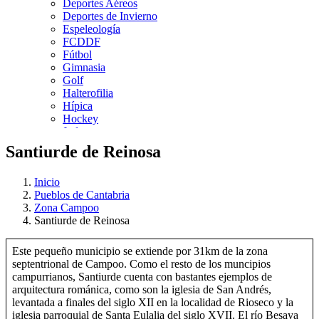
Deportes Aéreos
Deportes de Invierno
Espeleología
FCDDF
Fútbol
Gimnasia
Golf
Halterofilia
Hípica
Hockey
Judo
Kárate
Santiurde de Reinosa
Kickboxing
Montaña y Escalada
Inicio
Natación
Pueblos de Cantabria
Pádel
Zona Campoo
Patinaje
Santiurde de Reinosa
Pesca
Petanca
Piragüismo
Este pequeño municipio se extiende por 31km de la zona
Remo
septentrional de Campoo. Como el resto de los muncipios
Rugby
campurrianos, Santiurde cuenta con bastantes ejemplos de
Salvamento y Socorrismo
arquitectura románica, como son la iglesia de San Andrés,
Squash
levantada a finales del siglo XII en la localidad de Rioseco y la
Surf
iglesia parroquial de Santa Eulalia del siglo XVII. El río Besaya