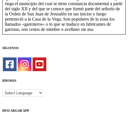
Taekwondo
riega el municipio del cual se tiene constancia documental a partir
Tenis
del siglo XII y del que se conoce que formó parte del señorío de
Tenis de mesa
la Orden de San Juan de Jerusalén en sus inicios y luego
Tiro con Arco
perteneció a la Casa de la Vega. Son populares de la zona los
Triatlón
llamados «garroteros» o lo que se traduce en fabricantes de
Vela
garrotas, son cestos de mimbre o avellano sin asa.
Voleibol
SÍGUENOS
IDIOMAS
DESCARGAR APP