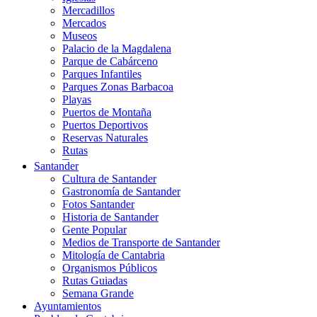
Mercadillos
Mercados
Museos
Palacio de la Magdalena
Parque de Cabárceno
Parques Infantiles
Parques Zonas Barbacoa
Playas
Puertos de Montaña
Puertos Deportivos
Reservas Naturales
Rutas
Teatros
Santander
Teléferico
Cultura de Santander
Zoológicos
Gastronomía de Santander
Fotos Santander
Historia de Santander
Gente Popular
Medios de Transporte de Santander
Mitología de Cantabria
Organismos Públicos
Rutas Guiadas
Semana Grande
Ayuntamientos