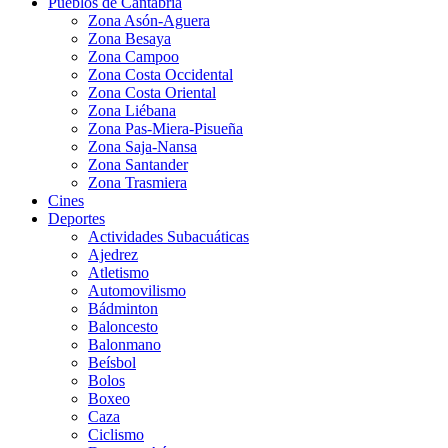
Pueblos de Cantabria
Zona Asón-Aguera
Zona Besaya
Zona Campoo
Zona Costa Occidental
Zona Costa Oriental
Zona Liébana
Zona Pas-Miera-Pisueña
Zona Saja-Nansa
Zona Santander
Zona Trasmiera
Cines
Deportes
Actividades Subacuáticas
Ajedrez
Atletismo
Automovilismo
Bádminton
Baloncesto
Balonmano
Beísbol
Bolos
Boxeo
Caza
Ciclismo