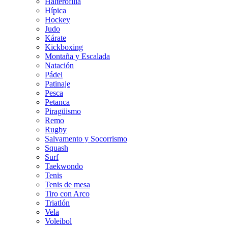
Halterofilia
Hípica
Hockey
Judo
Kárate
Kickboxing
Montaña y Escalada
Natación
Pádel
Patinaje
Pesca
Petanca
Piragüismo
Remo
Rugby
Salvamento y Socorrismo
Squash
Surf
Taekwondo
Tenis
Tenis de mesa
Tiro con Arco
Triatlón
Vela
Voleibol