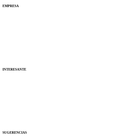
EMPRESA
Quiénes Somos
Contacto
Aviso Legal
Política de cookies
Mapa Web
Colaboradores
Noticias
Copyright © 2009-2024
INTERESANTE
Tfn. de Interés
Medios de Transporte
Cantur
Salud
Empleo
Mascotas
Racing de Santander
Educación
SUGERENCIAS