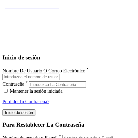
¿Dónde comer en Cantabria?
¿Dónde dormir en Cantabria?
¿Qué comprar en Cantabria?
Servicios en Cantabria
¿Qué hacer en Cantabria?
Pueblos de Cantabria
Guía de Santander
Guía de Cantabria
Inicio de sesión
*
Nombre De Usuario O Correo Electrónico
*
Contraseña
Mantener la sesión iniciada
Perdido Tu Contraseña?
Para Restablecer La Contraseña
*
Nombre de usuario o E-mail