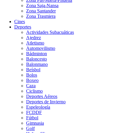
Zona Pas-Miera-Pisueña
Zona Saja-Nansa
Zona Santander
Zona Trasmiera
Cines
Deportes
Actividades Subacuáticas
Ajedrez
Atletismo
Automovilismo
Bádminton
Baloncesto
Balonmano
Beísbol
Bolos
Boxeo
Caza
Ciclismo
Deportes Aéreos
Deportes de Invierno
Espeleología
FCDDF
Fútbol
Gimnasia
Golf