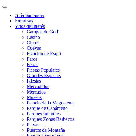
Guía Santander
Empresas
Sitios de Interés
Campos de Golf
Casino
Circos
Cuevas
Estación de Esquí
Faros
Ferias
Fiestas Populares
Grandes Espacios
Iglesias
Mercadillos
Mercados
Museos
Palacio de la Magdalena
Parque de Cabárceno
Parques Infantiles
Parques Zonas Barbacoa
Playas
Puertos de Montaña
Puertos Deportivos