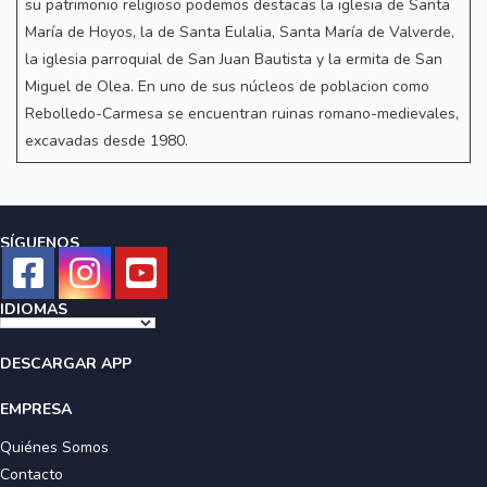
su patrimonio religioso podemos destacas la iglesia de Santa
María de Hoyos, la de Santa Eulalia, Santa María de Valverde,
la iglesia parroquial de San Juan Bautista y la ermita de San
Miguel de Olea. En uno de sus núcleos de poblacion como
Rebolledo-Carmesa se encuentran ruinas romano-medievales,
excavadas desde 1980.
SÍGUENOS
IDIOMAS
DESCARGAR APP
EMPRESA
Quiénes Somos
Contacto