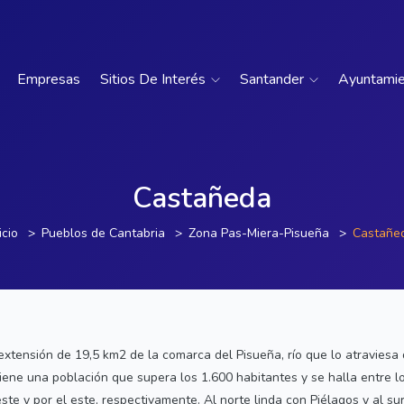
Empresas
Sitios De Interés
Santander
Ayuntami
Castañeda
icio
Pueblos de Cantabria
Zona Pas-Miera-Pisueña
Castañe
xtensión de 19,5 km2 de la comarca del Pisueña, río que lo atraviesa 
 Tiene una población que supera los 1.600 habitantes y se halla entre 
este y por el este, respectivamente. Al norte linda con Piélagos y al s