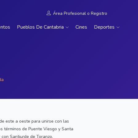
Área Profesional
o
Registro
entos
Pueblos De Cantabria
Cines
Deportes
da
de este a oeste para unirse con las
los términos de Puente Viesgo y Santa
ur con Santiurde de Toranzo.