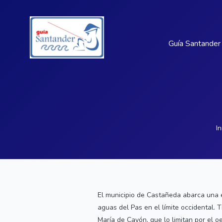
Guía Santander
In
El municipio de Castañeda abarca una e
aguas del Pas en el límite occidental.
María de Cayón, que lo limitan por el o