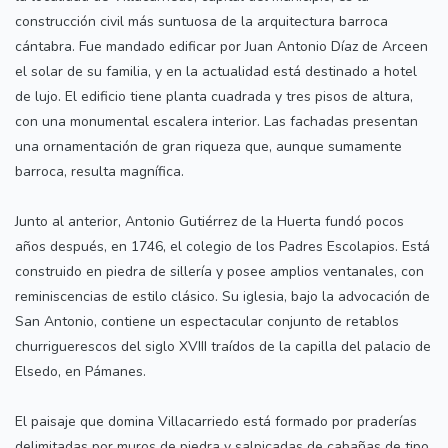
construcción civil más suntuosa de la arquitectura barroca
cántabra. Fue mandado edificar por Juan Antonio Díaz de Arceen
el solar de su familia, y en la actualidad está destinado a hotel
de lujo. El edificio tiene planta cuadrada y tres pisos de altura,
con una monumental escalera interior. Las fachadas presentan
una ornamentación de gran riqueza que, aunque sumamente
barroca, resulta magnífica.
Junto al anterior, Antonio Gutiérrez de la Huerta fundó pocos
años después, en 1746, el colegio de los Padres Escolapios. Está
construido en piedra de sillería y posee amplios ventanales, con
reminiscencias de estilo clásico. Su iglesia, bajo la advocación de
San Antonio, contiene un espectacular conjunto de retablos
churriguerescos del siglo XVIII traídos de la capilla del palacio de
Elsedo, en Pámanes.
El paisaje que domina Villacarriedo está formado por praderías
delimitadas por muros de piedra y salpicadas de cabañas de tipo