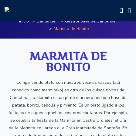
Marmita de Bonito
Inicio
Santander
Gastronomía de Santander
Marmita de Bonito
MARMITA DE
BONITO
Compartiendo plato con nuestros vecinos vascos (allí
conocido como marmitako) es otro de los guisos típicos de
Cantabria. La marmita es un plato marinero hecho a base de
patata, bonito, cebolla y pimiento. Es un plato ligado a los
festejos de algunos pueblos costeros cántabros. Por ejemplo,
se celebra la fiesta de la Marmita en Castro Urdiales, el Día
de la Marmita en Laredo o la Gran Marmitada de Santoña. En
la zona de San Vicente de la Barquera, a este plato se le