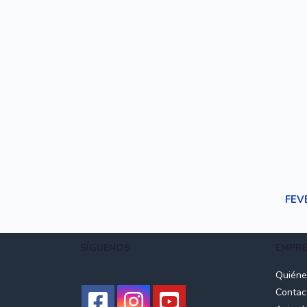
FEV
SÍGUENOS
EMPR
Quién
Contac