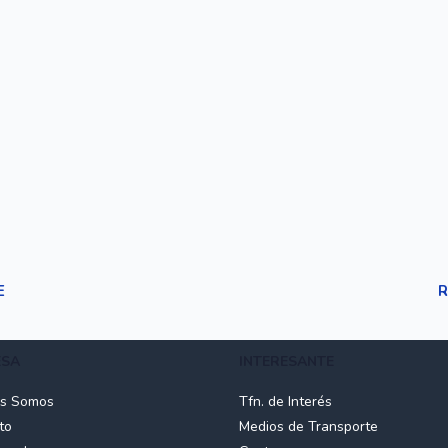
E
R
ESA
INTERESANTE
es Somos
Tfn. de Interés
to
Medios de Transporte