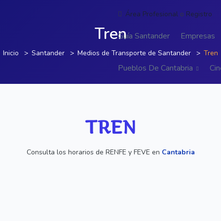
Área Profesional
o
Registro
Tren
Guía Santander
Empresas
Inicio
Santander
Medios de Transporte de Santander
Tren
Pueblos De Cantabria
Cin
TREN
Consulta los horarios de RENFE y FEVE en
Cantabria