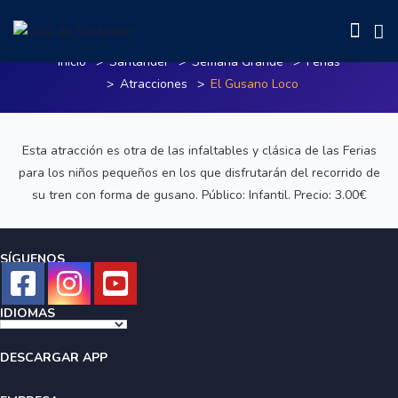
El Gusano Loco
Inicio
Santander
Semana Grande
Ferias
Atracciones
El Gusano Loco
Esta atracción es otra de las infaltables y clásica de las Ferias
para los niños pequeños en los que disfrutarán del recorrido de
su tren con forma de gusano. Público: Infantil. Precio: 3.00€
SÍGUENOS
IDIOMAS
DESCARGAR APP