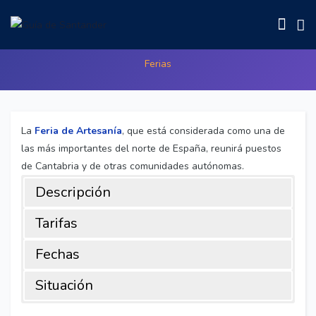
Feria de Artesanía
Ferias
La
Feria de Artesanía
, que está considerada como una de
las más importantes del norte de España, reunirá puestos
de Cantabria y de otras comunidades autónomas.
Descripción
Tarifas
Fechas
Situación
La
Lugar
Feria de Artesanía
: Plaza Porticada(Plaza Pedro Velarde), s/n, 39003
, que está considerada como una de