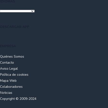
Para visitas entre semana es necesario concertar cita 0034
IDIOMAS
“La Diputación Provincial de Santander dedica este
690 64 46 68
monumento entre el cielo y el mar a la gloria de
nuestra Marina y de nuestros emigrantes. Que
siempre como hasta aquí, Dios alumbre el rumbo de
los navíos españoles por todos los mares y aliente
DESCARGAR APP
las esperanzas de los que se arrancaron de su Patria
para abrirse paso por el mundo. Sepan marinos e
indianos, desde su puesto en la Historia, como Pero
EMPRESA
Niño o Juan de la Cosa: en el ápice del triunfo de su
generosidad, como Valdecilla o Comillas, o
Quiénes Somos
desconocidos en el anónimo del deber cumplido o
Contacto
del empeño inalcanzado, que su
Aviso Legal
dulce Cantabria tiene siempre para ellos abiertos los
Política de cookies
brazos de sus montañas y propicios los arrullos de
Mapa Web
sus olas”.
Colaboradores
El edificio se creó originalmente como un restaurante,
Noticias
aprovechando la privilegiada ubicación y las magníficas
Copyright © 2009-2024
vistas que ofrece, con el tiempo, cayó en el abandono. En el
año 2007 se instaló en el monumento una cámara oscura de