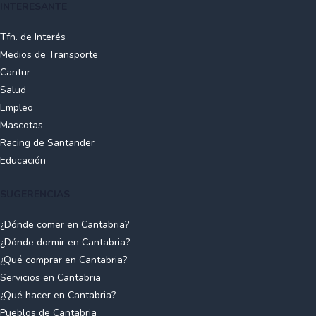
INTERESANTE
23 metros cuadrados con capacidad para 58 personas,
reabriéndose el restaurante en una inauguración presidida
Tfn. de Interés
por Javier López Marcano, Consejero de Cultura, Turismo y
Medios de Transporte
Deporte del Gobierno de Cantabria, el día 19 de mayo de
Cantur
dicho año.
Salud
Empleo
Mascotas
Racing de Santander
Educación
SUGERENCIAS
¿Dónde comer en Cantabria?
¿Dónde dormir en Cantabria?
¿Qué comprar en Cantabria?
Servicios en Cantabria
¿Qué hacer en Cantabria?
Pueblos de Cantabria