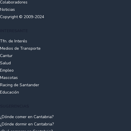
Colaboradores
Deportes), Centro de Alto Rendimiento de Vela Príncipe
Noticias
Felipe, el Puerto deportivo de Puertochico, el Campo de
Copyright © 2009-2024
Golf de Mataleñas y la Real Sociedad de Tenis de La
Magdalena. Además alberga el Museo del Deporte
Cántabro.
INTERESANTE
Tfn. de Interés
Medios de Transporte
Cantur
Salud
Empleo
Mascotas
Racing de Santander
Educación
SUGERENCIAS
¿Dónde comer en Cantabria?
¿Dónde dormir en Cantabria?