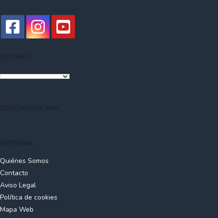
los últimos años el, Estela Santander (hasta febrero de
Botiquín.
2020); posteriormente se trasladó a Torrelavega), Lobos
Cantabria (desapareció en el 2009) y el club de balonmano
Teka Cantabria (antes de su desaparición en el 2008, jugó
sus últimos partidos oficiales en el Pabellón Exterior de La
Albericia). Además de albergar diversos acontecimientos
IDIOMAS
deportivos, también es sede de numerosos conciertos
organizados por el Ayuntamiento de Santander, entre otras
actividades y celebraciones. El edificio posee una estructura
de hormigón y una cubierta metálica de 400 láminas de
DESCARGAR APP
acero inoxidable de diferente tamaño. Aproximadamente un
tercio de los graderíos, de planta circular, son retráctiles,
mientras que el resto está formado por elementos
EMPRESA
prefabricados de hormigón unidos a vigas hormigonadas in
situ. Justo al lado del mismo está situado el Parque
Quiénes Somos
Atlántico de las Llamas (de corte igualmente vanguardista),
Contacto
abierto al público desde el 11 de mayo del año 2007. El
Aviso Legal
Palacio de Deportes es uno de los centros deportivos más
Política de cookies
destacados de la ciudad de Santander, junto con el
Mapa Web
Complejo deportivo de la Albericia (Instituto Municipal de