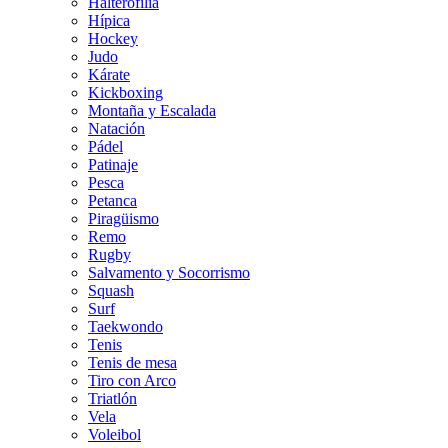
Halterofilia
Hípica
Hockey
Judo
Kárate
Kickboxing
Montaña y Escalada
Natación
Pádel
Patinaje
Pesca
Petanca
Piragüismo
Remo
Rugby
Salvamento y Socorrismo
Squash
Surf
Taekwondo
Tenis
Tenis de mesa
Tiro con Arco
Triatlón
Vela
Voleibol