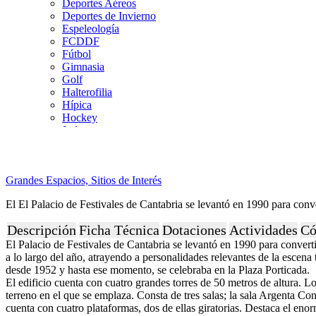
Deportes Aéreos
Deportes de Invierno
Espeleología
FCDDF
Fútbol
Gimnasia
Golf
Halterofilia
Hípica
Hockey
Judo
Kárate
Kickboxing
Montaña y Escalada
Grandes Espacios,
Sitios de Interés
Natación
Pádel
El El Palacio de Festivales de Cantabria se levantó en 1990 para conver
Patinaje
Pesca
Descripción
Ficha Técnica
Dotaciones
Actividades
Có
Petanca
El Palacio de Festivales de Cantabria se levantó en 1990 para convertir
Piragüismo
a lo largo del año, atrayendo a personalidades relevantes de la escen
Remo
desde 1952 y hasta ese momento, se celebraba en la Plaza Porticada.
Rugby
El edificio cuenta con cuatro grandes torres de 50 metros de altura. L
Salvamento y Socorrismo
terreno en el que se emplaza. Consta de tres salas; la sala Argenta C
Squash
cuenta con cuatro plataformas, dos de ellas giratorias. Destaca el eno
Surf