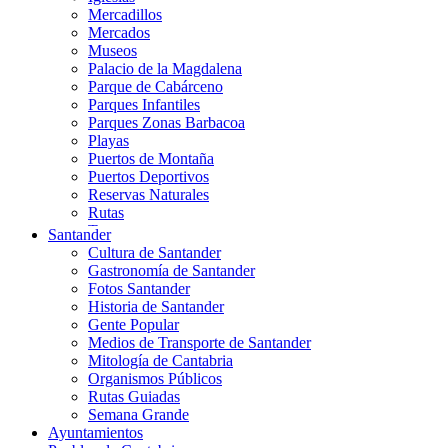
Mercadillos
Mercados
Museos
Palacio de la Magdalena
Parque de Cabárceno
Parques Infantiles
Parques Zonas Barbacoa
Playas
Puertos de Montaña
Puertos Deportivos
Reservas Naturales
Rutas
Teatros
Santander
Teléferico
Cultura de Santander
Zoológicos
Gastronomía de Santander
Fotos Santander
Historia de Santander
Gente Popular
Medios de Transporte de Santander
Mitología de Cantabria
Organismos Públicos
Rutas Guiadas
Semana Grande
Ayuntamientos