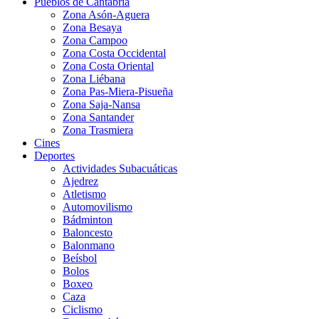
Pueblos de Cantabria
Zona Asón-Aguera
Zona Besaya
Zona Campoo
Zona Costa Occidental
Zona Costa Oriental
Zona Liébana
Zona Pas-Miera-Pisueña
Zona Saja-Nansa
Zona Santander
Zona Trasmiera
Cines
Deportes
Actividades Subacuáticas
Ajedrez
Atletismo
Automovilismo
Bádminton
Baloncesto
Balonmano
Beísbol
Bolos
Boxeo
Caza
Ciclismo