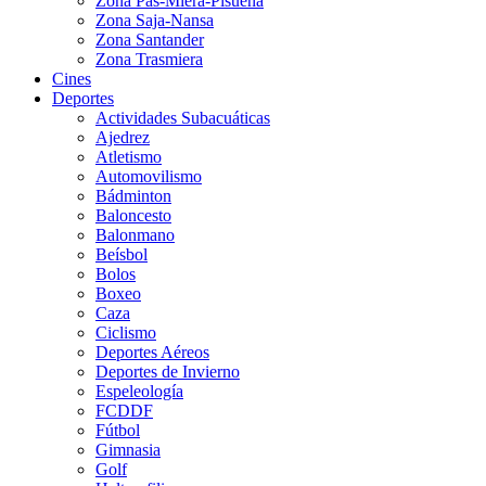
Zona Pas-Miera-Pisueña
Zona Saja-Nansa
Zona Santander
Zona Trasmiera
Cines
Deportes
Actividades Subacuáticas
Ajedrez
Atletismo
Automovilismo
Bádminton
Baloncesto
Balonmano
Beísbol
Bolos
Boxeo
Caza
Ciclismo
Deportes Aéreos
Deportes de Invierno
Espeleología
FCDDF
Fútbol
Gimnasia
Golf