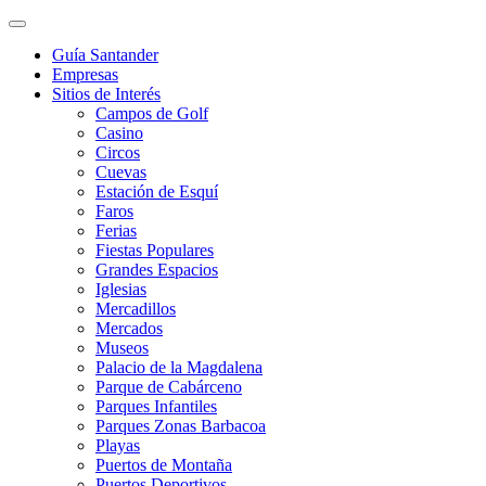
Guía Santander
Empresas
Sitios de Interés
Campos de Golf
Casino
Circos
Cuevas
Estación de Esquí
Faros
Ferias
Fiestas Populares
Grandes Espacios
Iglesias
Mercadillos
Mercados
Museos
Palacio de la Magdalena
Parque de Cabárceno
Parques Infantiles
Parques Zonas Barbacoa
Playas
Puertos de Montaña
Puertos Deportivos