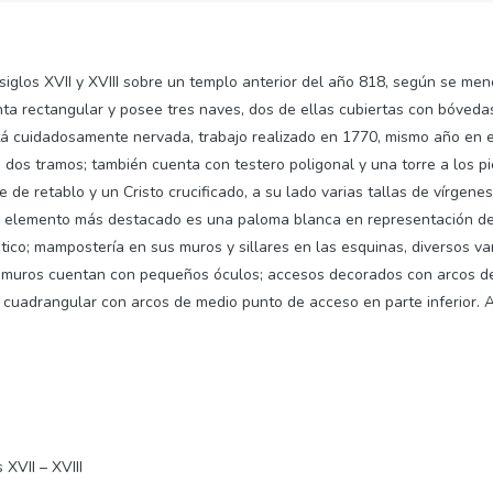
siglos XVII y XVIII sobre un templo anterior del año 818, según se me
nta rectangular y posee tres naves, dos de ellas cubiertas con bóvedas
tá cuidadosamente nervada, trabajo realizado en 1770, mismo año en e
 dos tramos; también cuenta con testero poligonal y una torre a los pie
e de retablo y un Cristo crucificado, a su lado varias tallas de vírgene
o elemento más destacado es una paloma blanca en representación del 
ntico; mampostería en sus muros y sillares en las esquinas, diversos va
os muros cuentan con pequeños óculos; accesos decorados con arcos de
 cuadrangular con arcos de medio punto de acceso en parte inferior.
 XVII – XVIII