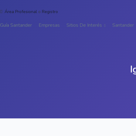
Área Profesional
o
Registro
Guía Santander
Empresas
Sitios De Interés
Santander
I