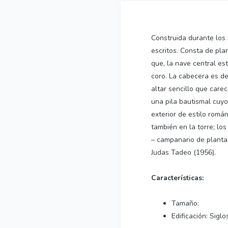
Construida durante los 
escritos. Consta de pla
que, la nave central es
coro. La cabecera es de
altar sencillo que carec
una pila bautismal cuy
exterior de estilo romá
también en la torre; l
– campanario de planta
Judas Tadeo (1956).
Características
:
Tamaño:
Edificación: Siglos