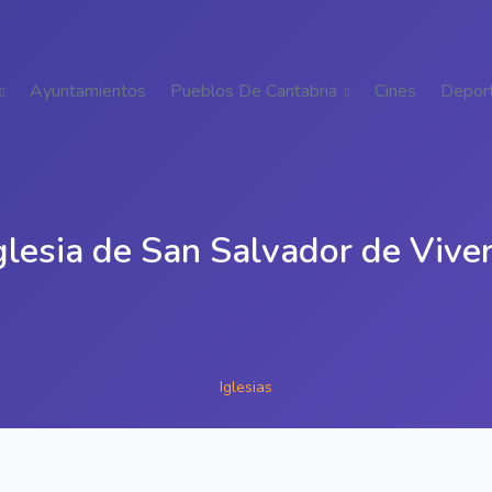
Ayuntamientos
Pueblos De Cantabria
Cines
Depor
glesia de San Salvador de Vive
Iglesias