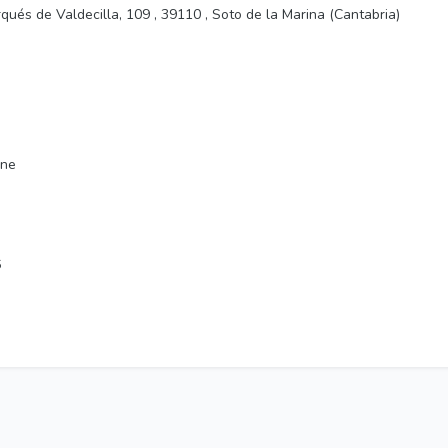
ués de Valdecilla, 109 , 39110 , Soto de la Marina (Cantabria)
e
one
6