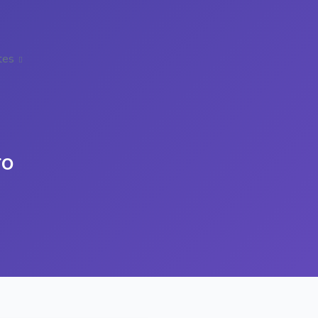
tes
ro