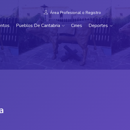
Área Profesional
o
Registro
entos
Pueblos De Cantabria
Cines
Deportes
a