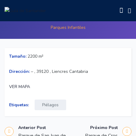
Parque de los Condes de la Mortera
Parques Infantiles
Tamaño:
2200 m²
Dirección:
– , 39120 , Liencres Cantabria
VER MAPA
Etiquetas:
Piélagos
Anterior Post
Próximo Post
Parque de San Juan de
Parque de Cros