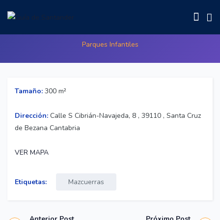
Parque infantil de San Cipriano
Parques Infantiles
Tamaño:
300 m²
Dirección:
Calle S Cibrián-Navajeda, 8 , 39110 , Santa Cruz
de Bezana Cantabria
VER MAPA
Etiquetas:
Mazcuerras
Anterior Post
Próximo Post