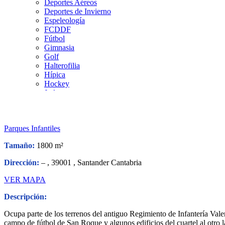
Deportes Aéreos
Deportes de Invierno
Espeleología
FCDDF
Fútbol
Gimnasia
Golf
Halterofilia
Hípica
Hockey
Judo
Kárate
Kickboxing
Montaña y Escalada
Parques Infantiles
Natación
Pádel
Tamaño:
1800 m²
Patinaje
Pesca
Dirección:
– , 39001 , Santander Cantabria
Petanca
Piragüismo
VER MAPA
Remo
Rugby
Descripción:
Salvamento y Socorrismo
Squash
Ocupa parte de los terrenos del antiguo Regimiento de Infantería Val
Surf
campo de fútbol de San Roque y algunos edificios del cuartel al otro 