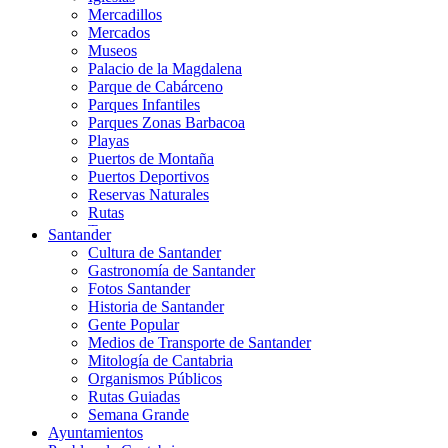
Mercadillos
Mercados
Museos
Palacio de la Magdalena
Parque de Cabárceno
Parques Infantiles
Parques Zonas Barbacoa
Playas
Puertos de Montaña
Puertos Deportivos
Reservas Naturales
Rutas
Teatros
Santander
Teléferico
Cultura de Santander
Zoológicos
Gastronomía de Santander
Fotos Santander
Historia de Santander
Gente Popular
Medios de Transporte de Santander
Mitología de Cantabria
Organismos Públicos
Rutas Guiadas
Semana Grande
Ayuntamientos