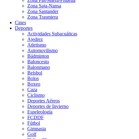
Zona Pas-Miera-Pisueña
Zona Saja-Nansa
Zona Santander
Zona Trasmiera
Cines
Deportes
Actividades Subacuáticas
Ajedrez
Atletismo
Automovilismo
Bádminton
Baloncesto
Balonmano
Beísbol
Bolos
Boxeo
Caza
Ciclismo
Deportes Aéreos
Deportes de Invierno
Espeleología
FCDDF
Fútbol
Gimnasia
Golf