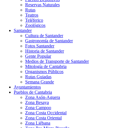
Reservas Naturales
Rutas
Teatros
Teléferico
Zoológicos
Santander
Cultura de Santander
Gastronomía de Santander
Fotos Santander
Historia de Santander
Gente Popular
Medios de Transporte de Santander
Mitología de Cantabria
Organismos Públicos
Rutas Guiadas
Semana Grande
Ayuntamientos
Pueblos de Cantabria
Zona Asón-Aguera
Zona Besaya
Zona Campoo
Zona Costa Occidental
Zona Costa Oriental
Zona Liébana