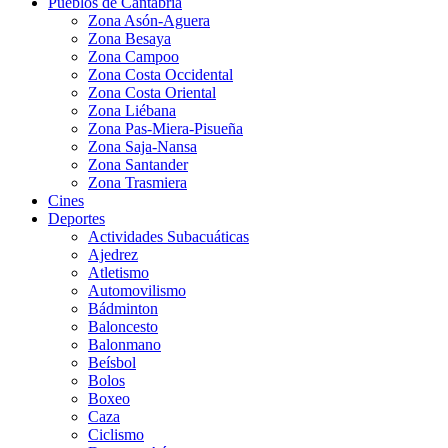
Pueblos de Cantabria
Zona Asón-Aguera
Zona Besaya
Zona Campoo
Zona Costa Occidental
Zona Costa Oriental
Zona Liébana
Zona Pas-Miera-Pisueña
Zona Saja-Nansa
Zona Santander
Zona Trasmiera
Cines
Deportes
Actividades Subacuáticas
Ajedrez
Atletismo
Automovilismo
Bádminton
Baloncesto
Balonmano
Beísbol
Bolos
Boxeo
Caza
Ciclismo