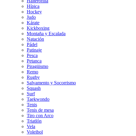
Halterofilia
Hípica
Hockey
Judo
Kárate
Kickboxing
Montaña y Escalada
Natación
Pádel
Patinaje
Pesca
Petanca
Piragüismo
Remo
Rugby
Salvamento y Socorrismo
Squash
Surf
Taekwondo
Tenis
Tenis de mesa
Tiro con Arco
Triatlón
Vela
Voleibol