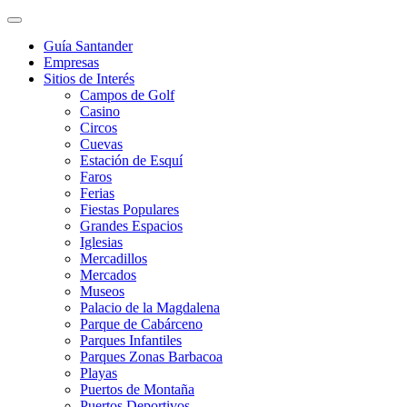
Guía Santander
Empresas
Sitios de Interés
Campos de Golf
Casino
Circos
Cuevas
Estación de Esquí
Faros
Ferias
Fiestas Populares
Grandes Espacios
Iglesias
Mercadillos
Mercados
Museos
Palacio de la Magdalena
Parque de Cabárceno
Parques Infantiles
Parques Zonas Barbacoa
Playas
Puertos de Montaña
Puertos Deportivos