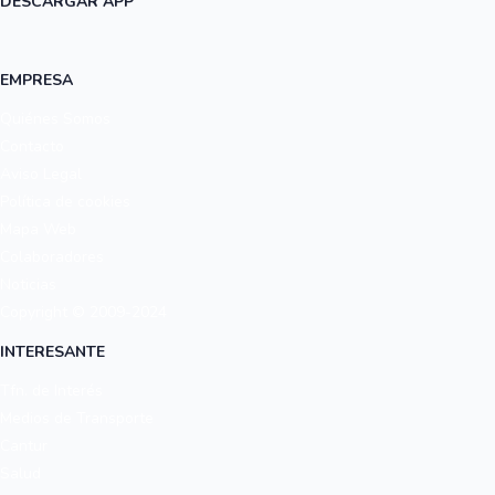
DESCARGAR APP
EMPRESA
Quiénes Somos
Contacto
Aviso Legal
Política de cookies
Mapa Web
Colaboradores
Noticias
Copyright © 2009-2024
INTERESANTE
Tfn. de Interés
Medios de Transporte
Cantur
Salud