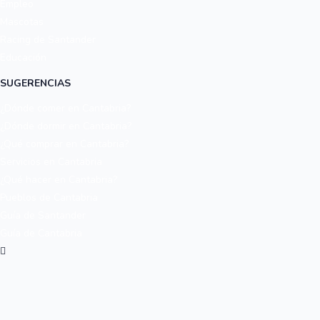
Empleo
Mascotas
Racing de Santander
Educación
SUGERENCIAS
¿Dónde comer en Cantabria?
¿Dónde dormir en Cantabria?
¿Qué comprar en Cantabria?
Servicios en Cantabria
¿Qué hacer en Cantabria?
Pueblos de Cantabria
Guía de Santander
Guía de Cantabria