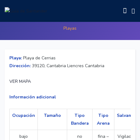
Playa de Cerrias
Playas
Playa:
Playa de Cerrias
Dirección:
39120, Cantabria Liencres Cantabria
VER MAPA
Información adicional
Ocupación
Tamaño
Tipo
Tipo
Salvament
Bandera
Arena
bajo
no
fina –
Vigilada po