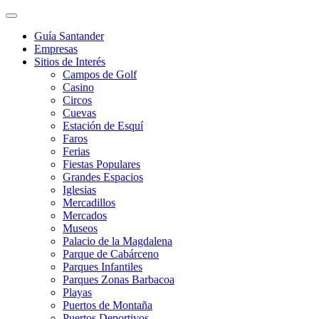
Guía Santander
Empresas
Sitios de Interés
Campos de Golf
Casino
Circos
Cuevas
Estación de Esquí
Faros
Ferias
Fiestas Populares
Grandes Espacios
Iglesias
Mercadillos
Mercados
Museos
Palacio de la Magdalena
Parque de Cabárceno
Parques Infantiles
Parques Zonas Barbacoa
Playas
Puertos de Montaña
Puertos Deportivos