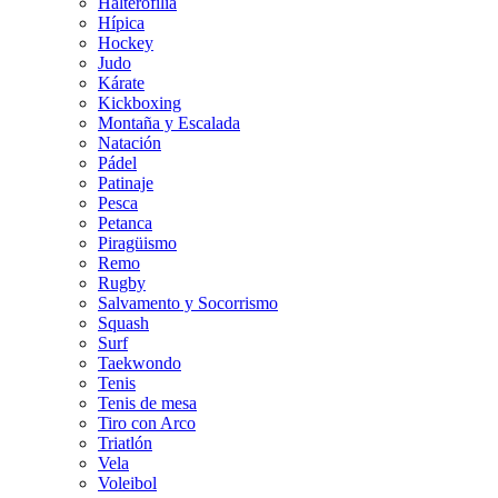
Halterofilia
Hípica
Hockey
Judo
Kárate
Kickboxing
Montaña y Escalada
Natación
Pádel
Patinaje
Pesca
Petanca
Piragüismo
Remo
Rugby
Salvamento y Socorrismo
Squash
Surf
Taekwondo
Tenis
Tenis de mesa
Tiro con Arco
Triatlón
Vela
Voleibol