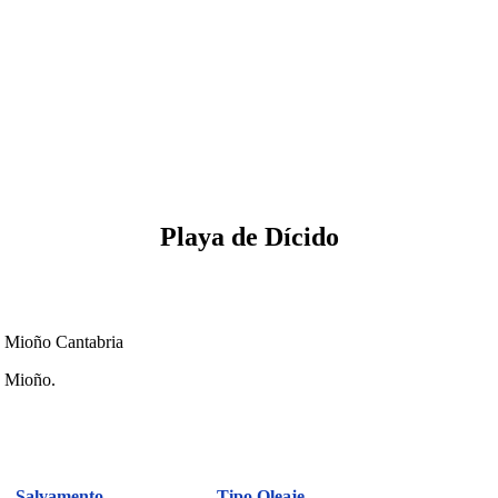
Playa de Dícido
a Mioño Cantabria
e Mioño.
Salvamento
Tipo Oleaje