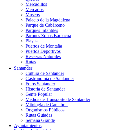
Mercadillos
Mercados
Museos
Palacio de la Magdalena
Parque de Cabárceno
Parques Infantiles
Parques Zonas Barbacoa
Playas
Puertos de Montaña
Puertos Deportivos
Reservas Naturales
Rutas
Teatros
Santander
Teléferico
Cultura de Santander
Zoológicos
Gastronomía de Santander
Fotos Santander
Historia de Santander
Gente Popular
Medios de Transporte de Santander
Mitología de Cantabria
Organismos Públicos
Rutas Guiadas
Semana Grande
Ayuntamientos