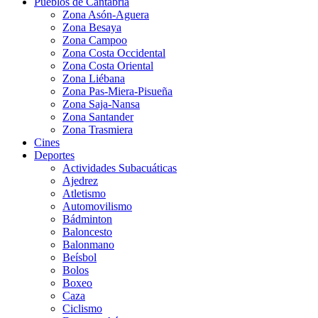
Pueblos de Cantabria
Zona Asón-Aguera
Zona Besaya
Zona Campoo
Zona Costa Occidental
Zona Costa Oriental
Zona Liébana
Zona Pas-Miera-Pisueña
Zona Saja-Nansa
Zona Santander
Zona Trasmiera
Cines
Deportes
Actividades Subacuáticas
Ajedrez
Atletismo
Automovilismo
Bádminton
Baloncesto
Balonmano
Beísbol
Bolos
Boxeo
Caza
Ciclismo