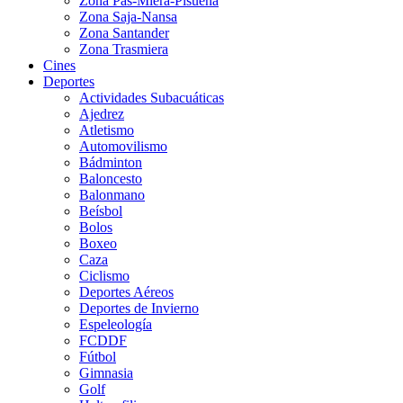
Zona Pas-Miera-Pisueña
Zona Saja-Nansa
Zona Santander
Zona Trasmiera
Cines
Deportes
Actividades Subacuáticas
Ajedrez
Atletismo
Automovilismo
Bádminton
Baloncesto
Balonmano
Beísbol
Bolos
Boxeo
Caza
Ciclismo
Deportes Aéreos
Deportes de Invierno
Espeleología
FCDDF
Fútbol
Gimnasia
Golf