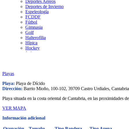
Deportes Aéreos
Deportes de Invierno
Espeleología
FCDDF
Fútbol
Gimnasia
Golf
Halterofilia
Hípica
Hockey
Judo
Kárate
Kickboxing
Montaña y Escalada
Playas
Natación
Pádel
Playa:
Playa de Dícido
Patinaje
Dirección:
Barrio Mioño, 100-102, 39709 Castro Urdiales, Cantabri
Pesca
Petanca
Playa situada en la costa oriental de Cantabria, en las proximidades d
Piragüismo
Remo
VER MAPA
Rugby
Salvamento y Socorrismo
Información adicional
Squash
Surf
Ocupación
Tamaño
Tipo Bandera
Tipo Arena