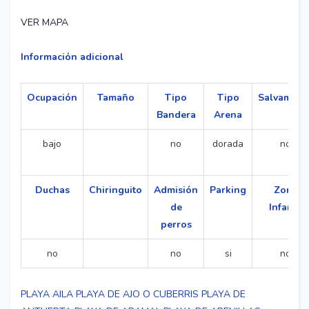
VER MAPA
Información adicional
Ocupación
Tamaño
Tipo
Tipo
Salvament
Bandera
Arena
bajo
no
dorada
no
Duchas
Chiringuito
Admisión
Parking
Zona
de
Infantil
perros
no
no
si
no
PLAYA AILA
PLAYA DE AJO O CUBERRIS
PLAYA DE