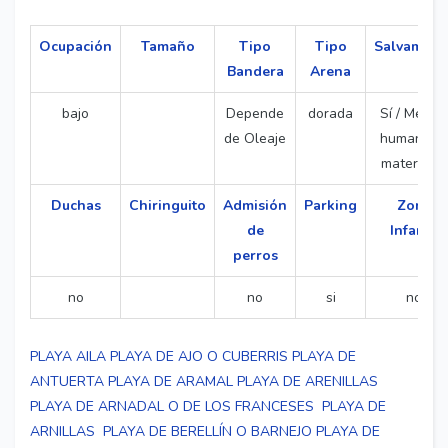
Ocupación
Tamaño
Tipo
Tipo
Salvament
Bandera
Arena
bajo
Depende
dorada
Sí / Medio
de Oleaje
humanos 
materiales
Duchas
Chiringuito
Admisión
Parking
Zona
de
Infantil
perros
no
no
si
no
PLAYA AILA
PLAYA DE AJO O CUBERRIS
PLAYA DE
ANTUERTA
PLAYA DE ARAMAL
PLAYA DE ARENILLAS
PLAYA DE ARNADAL O DE LOS FRANCESES
PLAYA DE
ARNILLAS
PLAYA DE BERELLÍN O BARNEJO
PLAYA DE