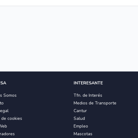
ESA
INTERESANTE
es Somos
Tfn. de Interés
to
Medios de Transporte
Legal
Cantur
a de cookies
Salud
Web
Empleo
radores
Mascotas