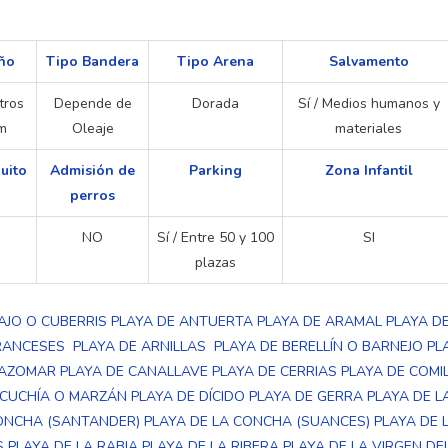
ño
Tipo Bandera
Tipo Arena
Salvamento
tros
Depende de
Dorada
Sí / Medios humanos y
m
Oleaje
materiales
uito
Admisión de
Parking
Zona Infantil
perros
NO
Sí / Entre 50 y 100
SI
plazas
AJO O CUBERRIS
PLAYA DE ANTUERTA
PLAYA DE ARAMAL
PLAYA D
FRANCESES
PLAYA DE ARNILLAS
PLAYA DE BERELLÍN O BARNEJO
PL
RAZOMAR
PLAYA DE CANALLAVE
PLAYA DE CERRIAS
PLAYA DE COMI
 CUCHÍA O MARZÁN
PLAYA DE DÍCIDO
PLAYA DE GERRA
PLAYA DE L
CONCHA (SANTANDER)
PLAYA DE LA CONCHA (SUANCES)
PLAYA DE
S
PLAYA DE LA RABIA
PLAYA DE LA RIBERA
PLAYA DE LA VIRGEN DE