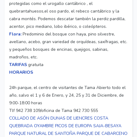
protegidas como el urogallo cantábrico , el
quebrantahuesos,el oso pardo, el rebeco cantábrico y la
cabra montés. Podemos descatar también la perdiz pardilla,
acentor, pico mediano, lobo ibérico, o coleópteros.
Flora:
Predominio del bosque con haya, pino silvestre,
avellano, acebo, gran variedad de orquídeas, saxífragas, etc.
y pequeños bosques de encinas, quejigos, sabinas,
madroños, etc.
TARIFAS
gratuita
HORARIOS
24h parque, el centro de visitantes de Tama Abierto todo el
año, salvo el 1 y 6 de Enero, y 24, 25 y 31 de Diciembre, de
9:00-18:00 horas
Tlf 942 738 109/oficina de Tama 942 730 555
COLLADO DE ASÓN
DUNAS DE LIENCRES
COSTA
QUEBRADA
OYAMBRE
PICOS DE EUROPA
SAJA-BESAYA
PARQUE NATURAL DE SANTOÑA
PARQUE DE CABARCENO