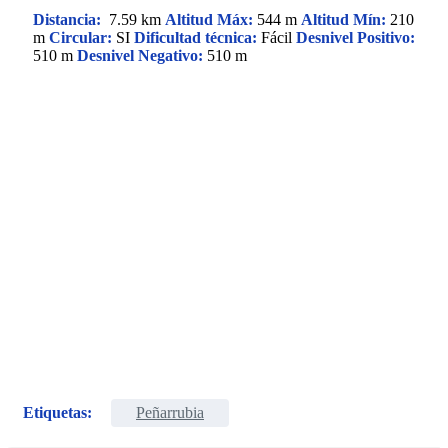
Distancia:
7.59 km
Altitud Máx:
544 m
Altitud Mín:
210
m
Circular:
SI
Dificultad técnica:
Fácil
Desnivel Positivo:
510 m
Desnivel Negativo:
510 m
Etiquetas:
Peñarrubia