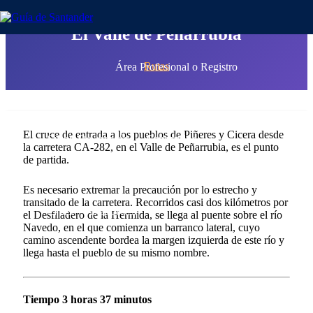
El Valle de Peñarrubia
Rutas
Área Profesional
o
Registro
Guía Santander
Empresas
El cruce de entrada a los pueblos de Piñeres y Cicera desde
Sitios De Interés
Santander
la carretera CA-282, en el Valle de Peñarrubia, es el punto
de partida.
Ayuntamientos
Pueblos De Cantabria
Es necesario extremar la precaución por lo estrecho y
transitado de la carretera. Recorridos casi dos kilómetros por
Cines
Deportes
el Desfiladero de la Hermida, se llega al puente sobre el río
Navedo, en el que comienza un barranco lateral, cuyo
camino ascendente bordea la margen izquierda de este río y
llega hasta el pueblo de su mismo nombre.
Tiempo 3 horas 37 minutos