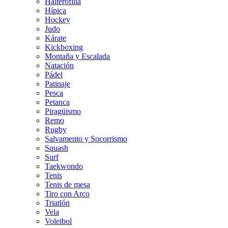
Halterofilia
Hípica
Hockey
Judo
Kárate
Kickboxing
Montaña y Escalada
Natación
Pádel
Patinaje
Pesca
Petanca
Piragüismo
Remo
Rugby
Salvamento y Socorrismo
Squash
Surf
Taekwondo
Tenis
Tenis de mesa
Tiro con Arco
Triatlón
Vela
Voleibol