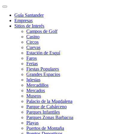
Guía Santander
Empresas
Sitios de Interés
Campos de Golf
Casino
Circos
Cuevas
Estación de Esquí
Faros
Ferias
Fiestas Populares
Grandes Espacios
Iglesias
Mercadillos
Mercados
Museos
Palacio de la Magdalena
Parque de Cabárceno
Parques Infantiles
Parques Zonas Barbacoa
Playas
Puertos de Montaña
Puertos Deportivos