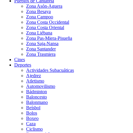
Pueblos de Cantabria
Zona Asón-Aguera
Zona Besaya
Zona Campoo
Zona Costa Occidental
Zona Costa Oriental
Zona Liébana
Zona Pas-Miera-Pisueña
Zona Saja-Nansa
Zona Santander
Zona Trasmiera
Cines
Deportes
Actividades Subacuáticas
Ajedrez
Atletismo
Automovilismo
Bádminton
Baloncesto
Balonmano
Beísbol
Bolos
Boxeo
Caza
Ciclismo