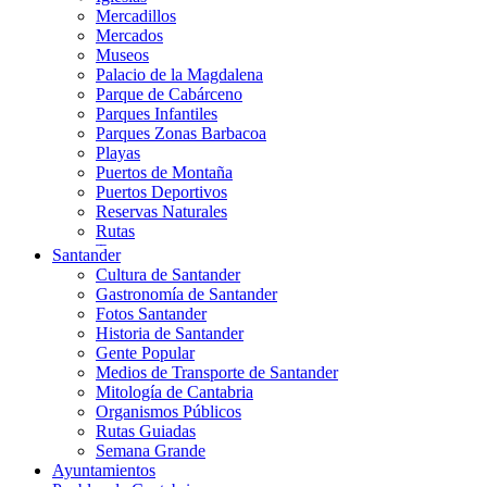
Mercadillos
Mercados
Museos
Palacio de la Magdalena
Parque de Cabárceno
Parques Infantiles
Parques Zonas Barbacoa
Playas
Puertos de Montaña
Puertos Deportivos
Reservas Naturales
Rutas
Teatros
Santander
Teléferico
Cultura de Santander
Zoológicos
Gastronomía de Santander
Fotos Santander
Historia de Santander
Gente Popular
Medios de Transporte de Santander
Mitología de Cantabria
Organismos Públicos
Rutas Guiadas
Semana Grande
Ayuntamientos