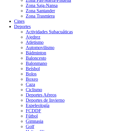
Zona Pas-Miera-Pisueña
Zona Saja-Nansa
Zona Santander
Zona Trasmiera
Cines
Deportes
Actividades Subacuáticas
Ajedrez
Atletismo
Automovilismo
Bádminton
Baloncesto
Balonmano
Beísbol
Bolos
Boxeo
Caza
Ciclismo
Deportes Aéreos
Deportes de Invierno
Espeleología
FCDDF
Fútbol
Gimnasia
Golf