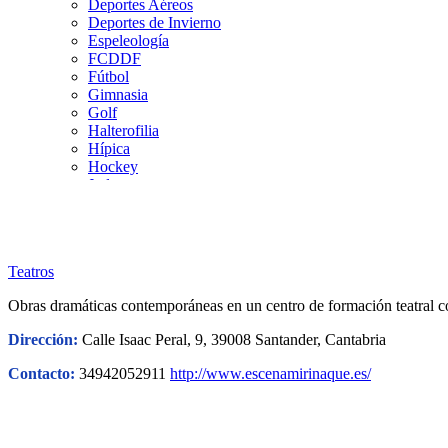
Deportes Aéreos
Deportes de Invierno
Espeleología
FCDDF
Fútbol
Gimnasia
Golf
Halterofilia
Hípica
Hockey
Judo
Kárate
Kickboxing
Montaña y Escalada
Natación
Teatros
Pádel
Patinaje
Obras dramáticas contemporáneas en un centro de formación teatral co
Pesca
Petanca
Dirección:
Calle Isaac Peral, 9, 39008 Santander, Cantabria
Piragüismo
Remo
Contacto:
34942052911
http://www.escenamirinaque.es/
Rugby
Salvamento y Socorrismo
Squash
Surf