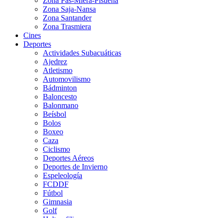
Zona Pas-Miera-Pisueña
Zona Saja-Nansa
Zona Santander
Zona Trasmiera
Cines
Deportes
Actividades Subacuáticas
Ajedrez
Atletismo
Automovilismo
Bádminton
Baloncesto
Balonmano
Beísbol
Bolos
Boxeo
Caza
Ciclismo
Deportes Aéreos
Deportes de Invierno
Espeleología
FCDDF
Fútbol
Gimnasia
Golf