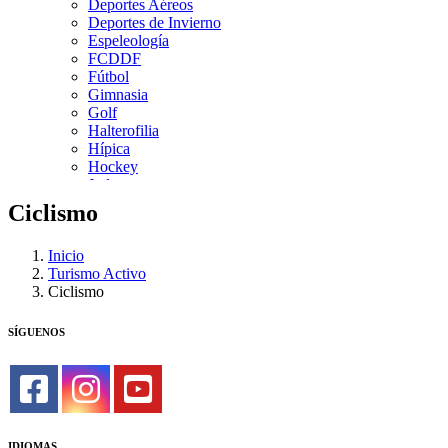
Deportes Aéreos
Deportes de Invierno
Espeleología
FCDDF
Fútbol
Gimnasia
Golf
Halterofilia
Hípica
Hockey
Judo
Kárate
Ciclismo
Kickboxing
Montaña y Escalada
Inicio
Natación
Turismo Activo
Pádel
Ciclismo
Patinaje
Pesca
Petanca
SÍGUENOS
Piragüismo
Remo
Rugby
Salvamento y Socorrismo
Squash
Surf
IDIOMAS