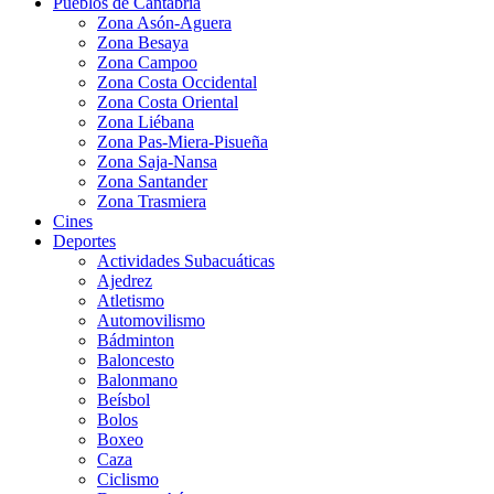
Pueblos de Cantabria
Zona Asón-Aguera
Zona Besaya
Zona Campoo
Zona Costa Occidental
Zona Costa Oriental
Zona Liébana
Zona Pas-Miera-Pisueña
Zona Saja-Nansa
Zona Santander
Zona Trasmiera
Cines
Deportes
Actividades Subacuáticas
Ajedrez
Atletismo
Automovilismo
Bádminton
Baloncesto
Balonmano
Beísbol
Bolos
Boxeo
Caza
Ciclismo