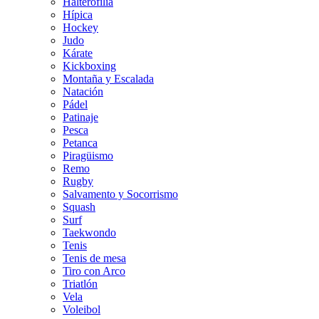
Halterofilia
Hípica
Hockey
Judo
Kárate
Kickboxing
Montaña y Escalada
Natación
Pádel
Patinaje
Pesca
Petanca
Piragüismo
Remo
Rugby
Salvamento y Socorrismo
Squash
Surf
Taekwondo
Tenis
Tenis de mesa
Tiro con Arco
Triatlón
Vela
Voleibol