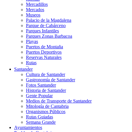
Mercadillos
Mercados
Museos
Palacio de la Magdalena
Parque de Cabárceno
Parques Infantiles
Parques Zonas Barbacoa
Playas
Puertos de Montaña
Puertos Deportivos
Reservas Naturales
Rutas
Teatros
Santander
Teléferico
Cultura de Santander
Zoológicos
Gastronomía de Santander
Fotos Santander
Historia de Santander
Gente Popular
Medios de Transporte de Santander
Mitología de Cantabria
Organismos Públicos
Rutas Guiadas
Semana Grande
Ayuntamientos