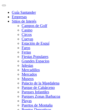
Guía Santander
Empresas
Sitios de Interés
Campos de Golf
Casino
Circos
Cuevas
Estación de Esquí
Faros
Ferias
Fiestas Populares
Grandes Espacios
Iglesias
Mercadillos
Mercados
Museos
Palacio de la Magdalena
Parque de Cabárceno
Parques Infantiles
Parques Zonas Barbacoa
Playas
Puertos de Montaña
Puertos Deportivos