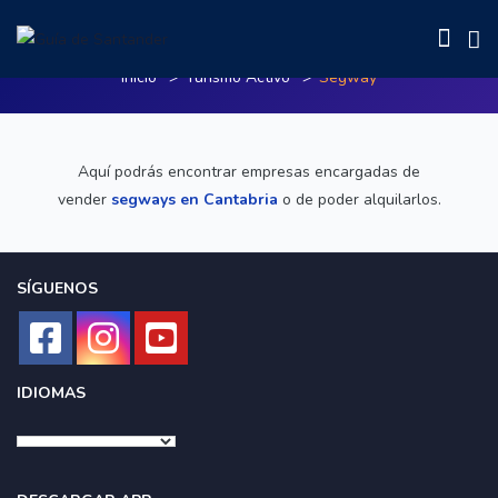
Segway
Inicio
Turismo Activo
Segway
Aquí podrás encontrar empresas encargadas de
vender
segways en Cantabria
o de poder alquilarlos.
SÍGUENOS
IDIOMAS