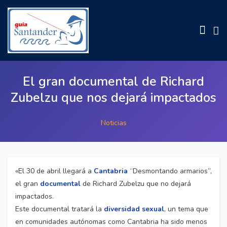
El gran documental de Richard
Zubelzu que nos dejará impactados
Noticias
«El 30 de abril llegará a
Cantabria
“Desmontando armarios”,
el gran
documental
de Richard Zubelzu que no dejará
impactados.
Este documental tratará la
diversidad sexual
, un tema que
en comunidades autónomas como Cantabria ha sido menos