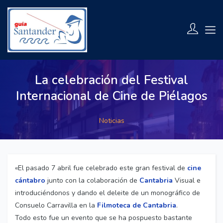
La celebración del Festival
Internacional de Cine de Piélagos
Noticias
«El pasado 7 abril fue celebrado este gran festival de
cine
cántabro
junto con la colaboración de
Cantabria
Visual e
introduciéndonos y dando el deleite de un monográfico de
Consuelo Carravilla en la
Filmoteca de Cantabria
.
Todo esto fue un evento que se ha pospuesto bastante