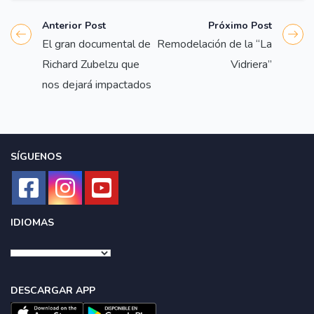
Anterior Post
Próximo Post
El gran documental de
Remodelación de la “La
Richard Zubelzu que
Vidriera”
nos dejará impactados
SÍGUENOS
IDIOMAS
DESCARGAR APP