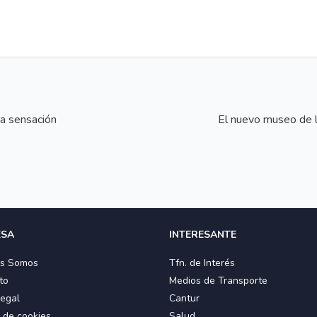
sa sensación
El nuevo museo de l
ESA
INTERESANTE
es Somos
Tfn. de Interés
to
Medios de Transporte
Legal
Cantur
a de cookies
Salud