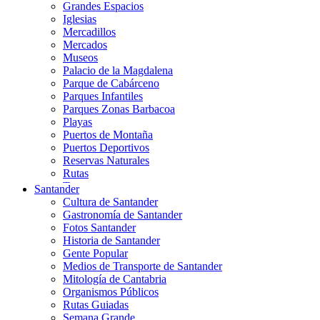
Grandes Espacios
Iglesias
Mercadillos
Mercados
Museos
Palacio de la Magdalena
Parque de Cabárceno
Parques Infantiles
Parques Zonas Barbacoa
Playas
Puertos de Montaña
Puertos Deportivos
Reservas Naturales
Rutas
Teatros
Santander
Teléferico
Cultura de Santander
Zoológicos
Gastronomía de Santander
Fotos Santander
Historia de Santander
Gente Popular
Medios de Transporte de Santander
Mitología de Cantabria
Organismos Públicos
Rutas Guiadas
Semana Grande