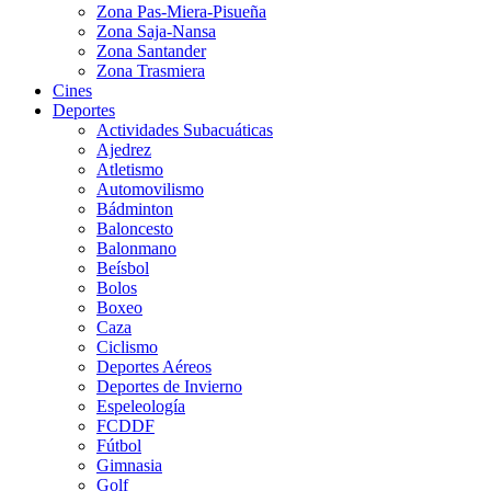
Zona Pas-Miera-Pisueña
Zona Saja-Nansa
Zona Santander
Zona Trasmiera
Cines
Deportes
Actividades Subacuáticas
Ajedrez
Atletismo
Automovilismo
Bádminton
Baloncesto
Balonmano
Beísbol
Bolos
Boxeo
Caza
Ciclismo
Deportes Aéreos
Deportes de Invierno
Espeleología
FCDDF
Fútbol
Gimnasia
Golf