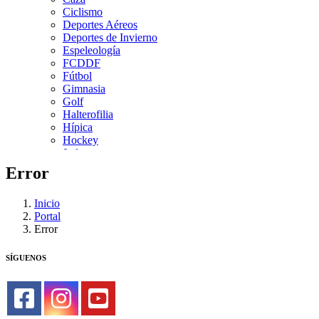
Ciclismo
Deportes Aéreos
Deportes de Invierno
Espeleología
FCDDF
Fútbol
Gimnasia
Golf
Halterofilia
Hípica
Hockey
Judo
Kárate
Error
Kickboxing
Montaña y Escalada
Inicio
Natación
Portal
Pádel
Error
Patinaje
Pesca
Petanca
SÍGUENOS
Piragüismo
Remo
Rugby
Salvamento y Socorrismo