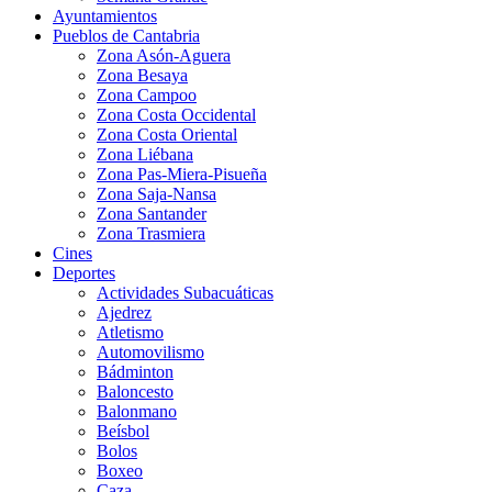
Ayuntamientos
Pueblos de Cantabria
Zona Asón-Aguera
Zona Besaya
Zona Campoo
Zona Costa Occidental
Zona Costa Oriental
Zona Liébana
Zona Pas-Miera-Pisueña
Zona Saja-Nansa
Zona Santander
Zona Trasmiera
Cines
Deportes
Actividades Subacuáticas
Ajedrez
Atletismo
Automovilismo
Bádminton
Baloncesto
Balonmano
Beísbol
Bolos
Boxeo
Caza