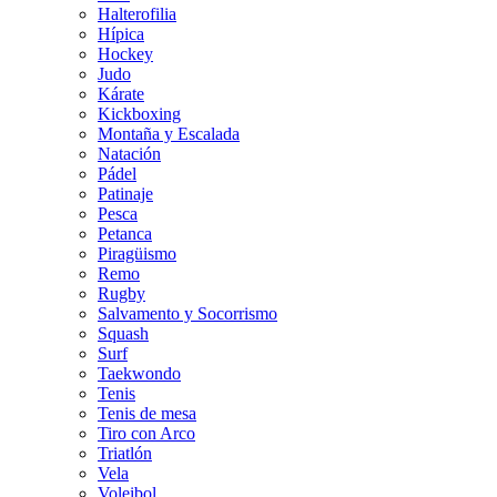
Halterofilia
Hípica
Hockey
Judo
Kárate
Kickboxing
Montaña y Escalada
Natación
Pádel
Patinaje
Pesca
Petanca
Piragüismo
Remo
Rugby
Salvamento y Socorrismo
Squash
Surf
Taekwondo
Tenis
Tenis de mesa
Tiro con Arco
Triatlón
Vela
Voleibol