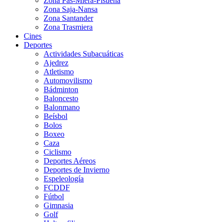
Zona Pas-Miera-Pisueña
Zona Saja-Nansa
Zona Santander
Zona Trasmiera
Cines
Deportes
Actividades Subacuáticas
Ajedrez
Atletismo
Automovilismo
Bádminton
Baloncesto
Balonmano
Beísbol
Bolos
Boxeo
Caza
Ciclismo
Deportes Aéreos
Deportes de Invierno
Espeleología
FCDDF
Fútbol
Gimnasia
Golf