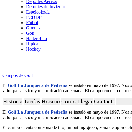
Deportes Aéreos
Deportes de Invierno
Espeleología
FCDDF
Fútbol
Gimnasia
Golf
Halterofilia
Hípica
Hockey
Judo
Kárate
Kickboxing
Montaña y Escalada
Campos de Golf
Natación
Pádel
El
Golf La Junquera de Pedreña
se instaló en mayo de 1997. Nos s
Patinaje
valor paisajístico y una ubicación adecuada. El campo cuenta con recorr
Pesca
Petanca
Historia
Tarifas
Horario
Cómo Llegar
Contacto
Piragüismo
Remo
El
Golf La Junquera de Pedreña
se instaló en mayo de 1997. Nos s
Rugby
valor paisajístico y una ubicación adecuada. El campo cuenta con recorr
Salvamento y Socorrismo
Squash
El campo cuenta con zona de tiro, un putting green, zona de approach
Surf