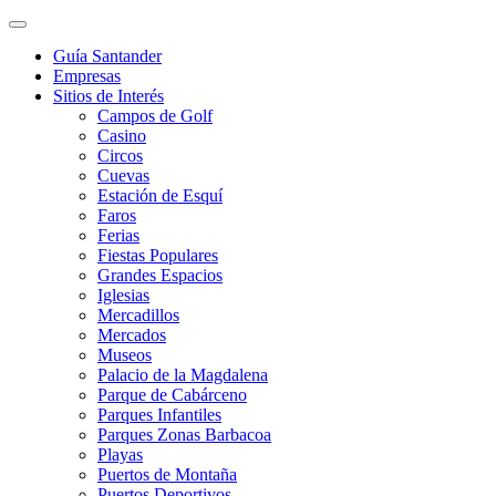
Guía Santander
Empresas
Sitios de Interés
Campos de Golf
Casino
Circos
Cuevas
Estación de Esquí
Faros
Ferias
Fiestas Populares
Grandes Espacios
Iglesias
Mercadillos
Mercados
Museos
Palacio de la Magdalena
Parque de Cabárceno
Parques Infantiles
Parques Zonas Barbacoa
Playas
Puertos de Montaña
Puertos Deportivos