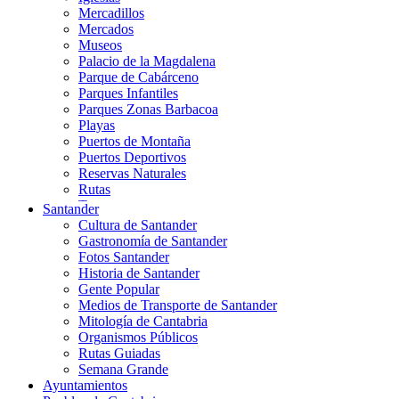
Mercadillos
Mercados
Museos
Palacio de la Magdalena
Parque de Cabárceno
Parques Infantiles
Parques Zonas Barbacoa
Playas
Puertos de Montaña
Puertos Deportivos
Reservas Naturales
Rutas
Teatros
Santander
Teléferico
Cultura de Santander
Zoológicos
Gastronomía de Santander
Fotos Santander
Historia de Santander
Gente Popular
Medios de Transporte de Santander
Mitología de Cantabria
Organismos Públicos
Rutas Guiadas
Semana Grande
Ayuntamientos