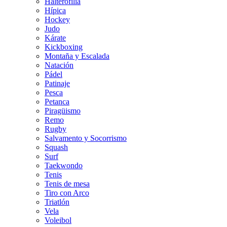
Halterofilia
Hípica
Hockey
Judo
Kárate
Kickboxing
Montaña y Escalada
Natación
Pádel
Patinaje
Pesca
Petanca
Piragüismo
Remo
Rugby
Salvamento y Socorrismo
Squash
Surf
Taekwondo
Tenis
Tenis de mesa
Tiro con Arco
Triatlón
Vela
Voleibol