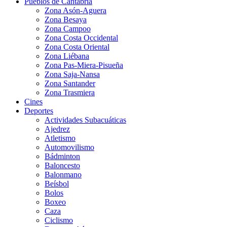
Pueblos de Cantabria
Zona Asón-Aguera
Zona Besaya
Zona Campoo
Zona Costa Occidental
Zona Costa Oriental
Zona Liébana
Zona Pas-Miera-Pisueña
Zona Saja-Nansa
Zona Santander
Zona Trasmiera
Cines
Deportes
Actividades Subacuáticas
Ajedrez
Atletismo
Automovilismo
Bádminton
Baloncesto
Balonmano
Beísbol
Bolos
Boxeo
Caza
Ciclismo